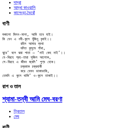
দাদ্‌রা
আদ্ধা কাওয়ালি
কালেংড়া-ভৈরোঁ
বাণী
শুকালো মিলন-মালা, আমি তবে যাই।

কি যেন এ নদী-কূলে খুঁজিনু বৃথাই।।

	রহিল আমার ব্যথা

	দলিত কুসুমে গাঁথা,

ঝুরে’ বলে ঝরা পাতা — ‘নাই কেহ নাই’।।

যে-বিরহে গ্রহ-তারা সৃজিল আলোক,

সে-বিরহে এ জীবন জ্বলি’ পুণ্য হোক।

	চক্রবাক চক্রবাকী

	করে যেমন ডাকাডাকি,

রাগ ও তাল
শ্যামা-তন্বী আমি মেঘ-বরণা
ত্রিতাল
মেঘ
বাণী