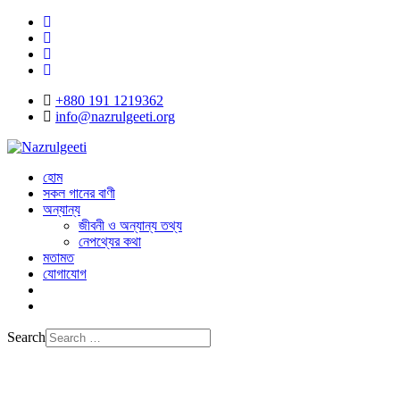
+880 191 1219362
info@nazrulgeeti.org
হোম
সকল গানের বাণী
অন্যান্য
জীবনী ও অন্যান্য তথ্য
নেপথ্যের কথা
মতামত
যোগাযোগ
Search