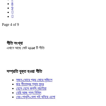
8
9
Page 4 of 9
গীতি সংখ্যা
এখানে আছে মোট
২১১৫
টি গীতি
সম্প্রতি যুক্ত হওয়া গীতি
সৃজন-ভোরে প্রভু মোরে সৃজিলে
জয় পীতাম্বর শ্যাম সুন্দর
হেসে হেসে কল্‌সি নাচাইয়া
হেরি আজ শূন্য নিখিল
হের গোধূলি-বেলা সই ঘনিয়ে এলো