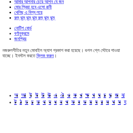
আমার আপনার চেয়ে আপন যে জন
মোর প্রিয়া হবে এসো রানী
খেলিছ এ বিশ্ব লয়ে
রুম্ ঝুম্ ঝুম্ ঝুম্ রুম্ ঝুম্ ঝুম্
নোটিশ বোর্ড
বর্ণানুক্রমে
জনপ্রিয়
নজরুলগীতির নতুন মোবাইল অ্যাপ প্রকাশ করা হয়েছে। গুগল প্লে স্টোরে পাওয়া
যাচ্ছে। ইনস্টল করতে
ক্লিক করুন
।
অ
আ
ই
ঈ
উ
ঊ
এ
ঐ
ও
ক
খ
ক্ষ
গ
ঘ
চ
ছ
জ
ঝ
ট
ঠ
ড
ঢ
ত
থ
দ
ধ
ন
প
ফ
ব
ভ
ম
য
র
ল
শ
স
হ