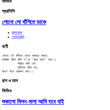
ভিডিও
স্বরলিপি
শোনো লো বাঁশিতে ডাকে
মালকোষ
সেতারখানি
বাণী
শোনো লো বাঁশিতে ডাকে আমারে শ্যাম।

গুমরিয়া কাঁদে বাঁশি ল’য়ে ‘রাধা রাধা’ নাম।।

	পিঞ্জরে পাখি যেন

	লুটাইয়া কাঁদে মন,

রাগ ও তাল
ভিডিও
শুকালো মিলন-মালা আমি তবে যাই