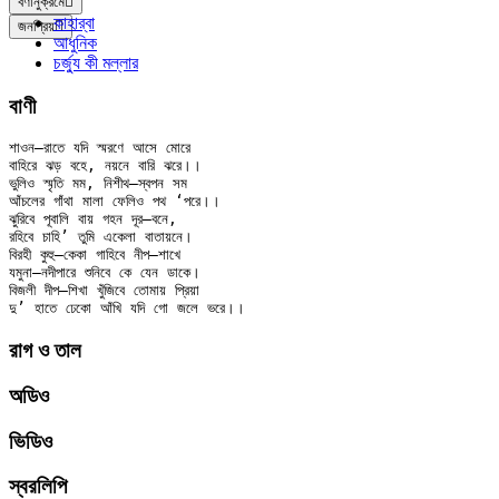
বর্ণানুক্রমে
কাহার্‌বা
জনপ্রিয়
আধুনিক
চর্জ্যু কী মল্লার
বাণী
শাওন–রাতে যদি স্মরণে আসে মোরে

বাহিরে ঝড় বহে, নয়নে বারি ঝরে।।

ভুলিও স্মৃতি মম, নিশীথ–স্বপন সম

আঁচলের গাঁথা মালা ফেলিও পথ ‘পরে।।

ঝুরিবে পূবালি বায় গহন দূর–বনে,

রহিবে চাহি’ তুমি একেলা বাতায়নে।

বিরহী কুহু–কেকা গাহিবে নীপ–শাখে

যমুনা–নদীপারে শুনিবে কে যেন ডাকে।

বিজলী দীপ–শিখা খুঁজিবে তোমায় প্রিয়া

রাগ ও তাল
অডিও
ভিডিও
স্বরলিপি