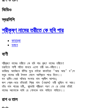
ভিডিও
স্বরলিপি
শ্রীকৃষ্ণ নামের তরীতে কে হবি পার
কাহার্‌বা
ভজন
বাণী
শ্রীকৃষ্ণ নামের তরীতে কে হবি পার কৃষ্ণ নামের তরীতে!

তরাইতে পাপী পতিত মানবে এলো তরী ভব-নদীতে।।

ডাকিছে আর্তজনে বাঁশির সুরে নাইয়া কানাইয়া ‘আয় আয়’ ব’লে

মধুর নামের তরী টলমল দোলে আশ্রিতে পারে নিতে।।

ঘন দুর্দিন-ঘেরা আঁধার সংসার নাম প্রদীপ আশার;

জপ প্রেম-ভরে তাঁহারই প্রিয় নাম (তরঙ্গে) তরী ডুবিবে না আর।

তাঁর নাম পারের তরী, কান্ডারি শ্রীচরণ শরণ নে রে তোরা তাঁরই

রাগ ও তাল