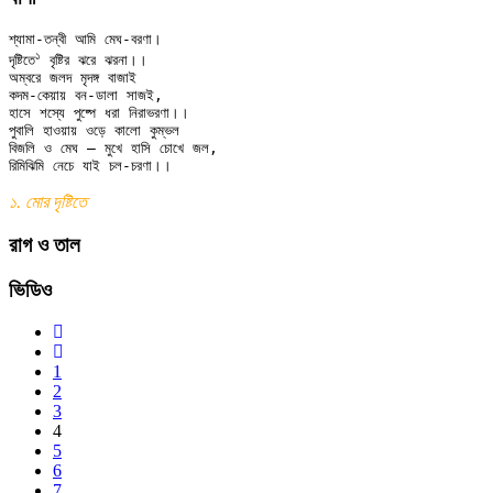
শ্যামা-তন্বী আমি মেঘ-বরণা।

১
দৃষ্টিতে
 বৃষ্টির ঝরে ঝরনা।।

অম্বরে জলদ মৃদঙ্গ বাজাই 

কদম-কেয়ায় বন-ডালা সাজই, 

হাসে শস্যে পুষ্পে ধরা নিরাভরণা।।

পুবালি হাওয়ায় ওড়ে কালো কুম্ভল

বিজলি ও মেঘ — মুখে হাসি চোখে জল,

১. মোর দৃষ্টিতে
রাগ ও তাল
ভিডিও
1
2
3
4
5
6
7