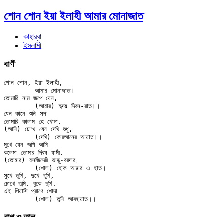
শোন শোন ইয়া ইলাহী আমার মোনাজাত
কাহার্‌বা
ইসলামী
বাণী
শোন শোন, ইয়া ইলাহী,

	আমার মোনাজাত।

তোমারি নাম জপে যেন,

	(আমার) হৃদয় দিবস-রাত।।

যেন কানে শুনি সদা

তোমারি কালাম হে খোদা,

(আমি) চোখে যেন দেখি শুধু,

	(দেখি) কোরআনের আয়াত।।

মুখে যেন জপি আমি

কলেমা তোমার দিবস-যামী,

(তোমার) মসজিদেরি ঝাড়ু-বরদার,

	(খোদা) হোক আমার এ হাত।

সুখে তুমি, দুখে তুমি,

চোখে তুমি, বুকে তুমি,

এই পিয়াসি প্রাণে খোদা

রাগ ও তাল