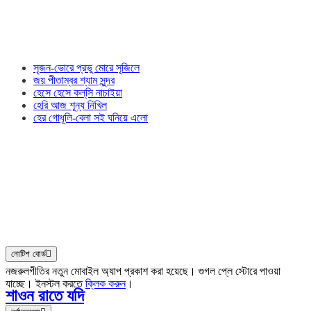
সৃজন-ভোরে প্রভু মোরে সৃজিলে
জয় পীতাম্বর শ্যাম সুন্দর
হেসে হেসে কল্‌সি নাচাইয়া
হেরি আজ শূন্য নিখিল
হের গোধূলি-বেলা সই ঘনিয়ে এলো
নোটিশ বোর্ড
নজরুলগীতির নতুন মোবাইল অ্যাপ প্রকাশ করা হয়েছে। গুগল প্লে স্টোরে পাওয়া
যাচ্ছে। ইনস্টল করতে
ক্লিক করুন
।
শাওন রাতে যদি