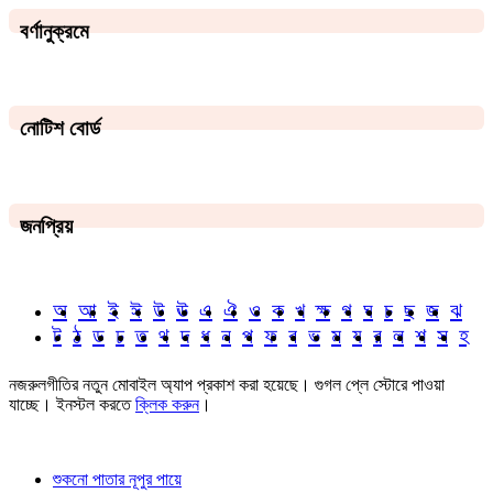
বর্ণানুক্রমে
নোটিশ বোর্ড
জনপ্রিয়
অ
আ
ই
ঈ
উ
ঊ
এ
ঐ
ও
ক
খ
ক্ষ
গ
ঘ
চ
ছ
জ
ঝ
ট
ঠ
ড
ঢ
ত
থ
দ
ধ
ন
প
ফ
ব
ভ
ম
য
র
ল
শ
স
হ
নজরুলগীতির নতুন মোবাইল অ্যাপ প্রকাশ করা হয়েছে। গুগল প্লে স্টোরে পাওয়া
যাচ্ছে। ইনস্টল করতে
ক্লিক করুন
।
শুকনো পাতার নূপুর পায়ে