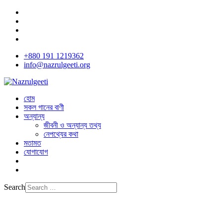
+880 191 1219362
info@nazrulgeeti.org
হোম
সকল গানের বাণী
অন্যান্য
জীবনী ও অন্যান্য তথ্য
নেপথ্যের কথা
মতামত
যোগাযোগ
Search