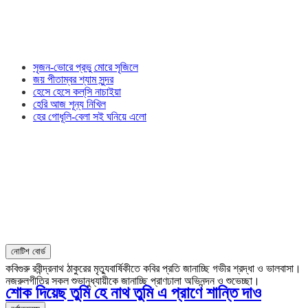
সৃজন-ভোরে প্রভু মোরে সৃজিলে
জয় পীতাম্বর শ্যাম সুন্দর
হেসে হেসে কল্‌সি নাচাইয়া
হেরি আজ শূন্য নিখিল
হের গোধূলি-বেলা সই ঘনিয়ে এলো
নোটিশ বোর্ড
কবিগুরু রবীন্দ্রনাথ ঠাকুরের মৃত্যুবার্ষিকীতে কবির প্রতি জানাচ্ছি গভীর শ্রদ্ধা ও ভালবাসা।
নজরুলগীতির সকল শুভানুধ্যায়ীকে জানাচ্ছি প্রাণঢালা অভিনন্দন ও শুভেচ্ছা।
শোক দিয়েছ তুমি হে নাথ তুমি এ প্রাণে শান্তি দাও