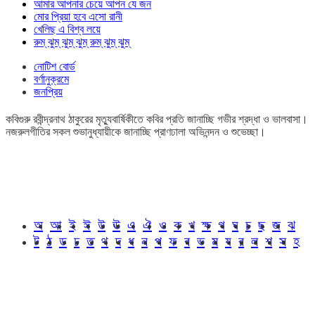
আমার আপনার চেয়ে আপন যে জন
মোর প্রিয়া হবে এসো রানী
খেলিছ এ বিশ্ব লয়ে
রুম্ ঝুম্ ঝুম্ ঝুম্ রুম্ ঝুম্ ঝুম্
নোটিশ বোর্ড
বর্ণানুক্রমে
জনপ্রিয়
কবিগুরু রবীন্দ্রনাথ ঠাকুরের মৃত্যুবার্ষিকীতে কবির প্রতি জানাচ্ছি গভীর শ্রদ্ধা ও ভালবাসা।
নজরুলগীতির সকল শুভানুধ্যায়ীকে জানাচ্ছি প্রাণঢালা অভিনন্দন ও শুভেচ্ছা।
অ
আ
ই
ঈ
উ
ঊ
এ
ঐ
ও
ক
খ
ক্ষ
গ
ঘ
চ
ছ
জ
ঝ
ট
ঠ
ড
ঢ
ত
থ
দ
ধ
ন
প
ফ
ব
ভ
ম
য
র
ল
শ
স
হ