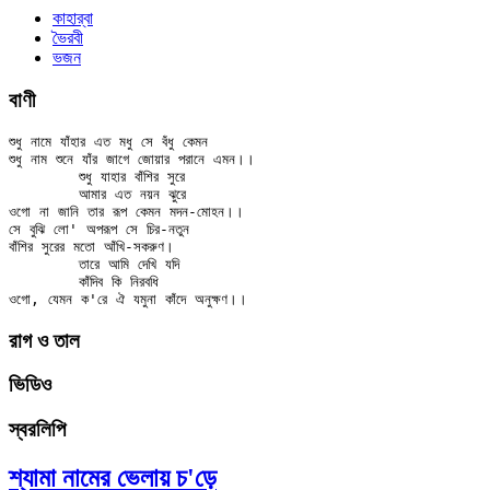
কাহার্‌বা
ভৈরবী
ভজন
বাণী
শুধু নামে যাঁহার এত মধু সে বঁধু কেমন

শুধু নাম শুনে যাঁর জাগে জোয়ার পরানে এমন।।

	শুধু যাহার বাঁশির সুরে

	আমার এত নয়ন ঝুরে

ওগো না জানি তার রূপ কেমন মদন-মোহন।।

সে বুঝি লো' অপরূপ সে চির-নতুন

বাঁশির সুরের মতো আঁখি-সকরুণ।

	তারে আমি দেখি যদি

	কাঁদিব কি নিরবধি

রাগ ও তাল
ভিডিও
স্বরলিপি
শ্যামা নামের ভেলায় চ'ড়ে