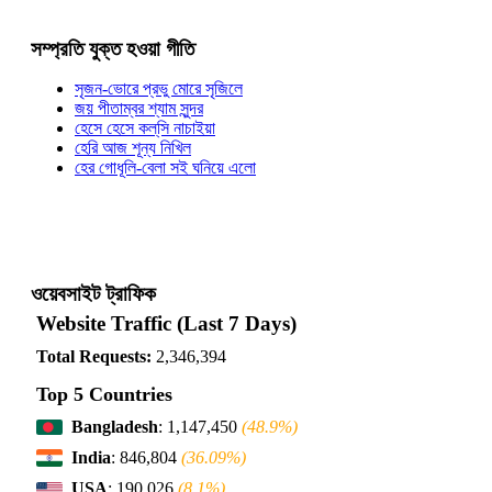
সম্প্রতি যুক্ত হওয়া গীতি
সৃজন-ভোরে প্রভু মোরে সৃজিলে
জয় পীতাম্বর শ্যাম সুন্দর
হেসে হেসে কল্‌সি নাচাইয়া
হেরি আজ শূন্য নিখিল
হের গোধূলি-বেলা সই ঘনিয়ে এলো
ওয়েবসাইট ট্রাফিক
Website Traffic (Last 7 Days)
Total Requests:
2,346,394
Top 5 Countries
Bangladesh
: 1,147,450
(48.9%)
India
: 846,804
(36.09%)
USA
: 190,026
(8.1%)