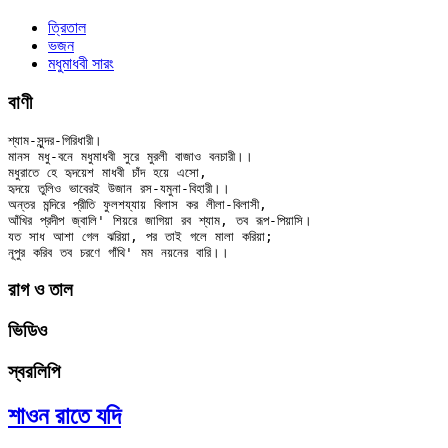
ত্রিতাল
ভজন
মধুমাধবী সারং
বাণী
শ্যাম-সুন্দর-গিরিধারী।

মানস মধু-বনে মধুমাধবী সুরে মুরলী বাজাও বনচারী।।

মধুরাতে হে হৃদয়েশ মাধবী চাঁদ হয়ে এসো,

হৃদয়ে তুলিও ভাবেরই উজান রস-যমুনা-বিহারী।।

অন্তর মন্দিরে প্রীতি ফুলশয্যায় বিলাস কর লীলা-বিলাসী,

আঁখির প্রদীপ জ্বালি' শিয়রে জাগিয়া রব শ্যাম, তব রূপ-পিয়াসি।

যত সাধ আশা গেল ঝরিয়া, পর তাই গলে মালা করিয়া;

রাগ ও তাল
ভিডিও
স্বরলিপি
শাওন রাতে যদি