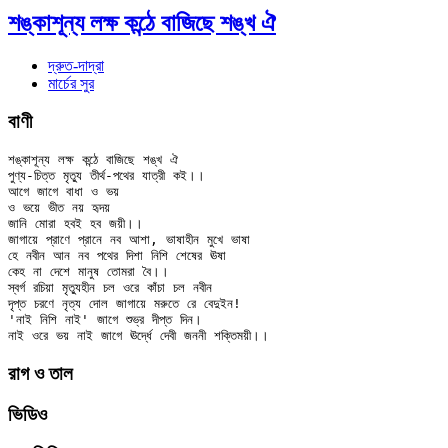
শঙ্কাশূন্য লক্ষ কন্ঠে বাজিছে শঙ্খ ঐ
দ্রুত-দাদ্‌রা
মার্চের সুর
বাণী
শঙ্কাশূন্য লক্ষ কন্ঠে বাজিছে শঙ্খ ঐ

পুণ্য-চিত্ত মৃত্যু তীর্থ-পথের যাত্রী কই।।

আগে জাগে বাধা ও ভয়

ও ভয়ে ভীত নয় হৃদয়

জানি মোরা হবই হব জয়ী।।

জাগায়ে প্রাণে প্রানে নব আশা, ভাষাহীন মুখে ভাষা

হে নবীন আন নব পথের দিশা নিশি শেষের ঊষা

কেহ না দেশে মানুষ তোমরা বৈ।।

স্বর্গ রচিয়া মৃত্যুহীন চল ওরে কাঁচা চল নবীন

দৃপ্ত চরণে নৃত্য দোল জাগায়ে মরুতে রে বেদুইন!

'নাই নিশি নাই' জাগে শুভ্র দীপ্ত দিন।

রাগ ও তাল
ভিডিও