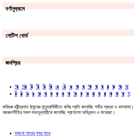
বর্ণানুক্রমে
নোটিশ বোর্ড
জনপ্রিয়
অ
আ
ই
ঈ
উ
ঊ
এ
ঐ
ও
ক
খ
ক্ষ
গ
ঘ
চ
ছ
জ
ঝ
ট
ঠ
ড
ঢ
ত
থ
দ
ধ
ন
প
ফ
ব
ভ
ম
য
র
ল
শ
স
হ
কবিগুরু রবীন্দ্রনাথ ঠাকুরের মৃত্যুবার্ষিকীতে কবির প্রতি জানাচ্ছি গভীর শ্রদ্ধা ও ভালবাসা।
নজরুলগীতির সকল শুভানুধ্যায়ীকে জানাচ্ছি প্রাণঢালা অভিনন্দন ও শুভেচ্ছা।
শুকনো পাতার নূপুর পায়ে