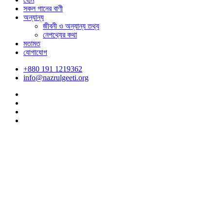
সকল গানের বাণী
অন্যান্য
জীবনী ও অন্যান্য তথ্য
নেপথ্যের কথা
মতামত
যোগাযোগ
+880 191 1219362
info@nazrulgeeti.org