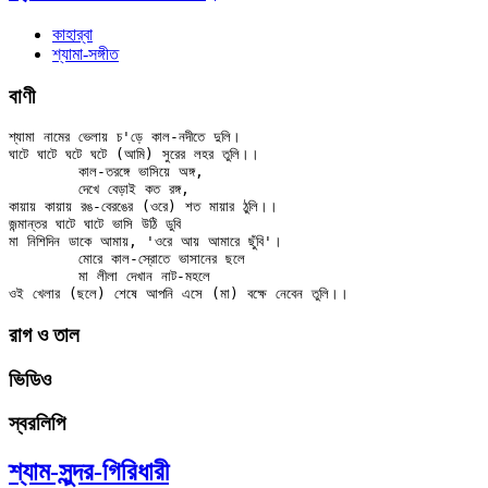
কাহার্‌বা
শ্যামা-সঙ্গীত
বাণী
শ্যামা নামের ভেলায় চ'ড়ে কাল-নদীতে দুলি।

ঘাটে ঘাটে ঘটে ঘটে (আমি) সুরের লহর তুলি।।

	কাল-তরঙ্গে ভাসিয়ে অঙ্গ,

	দেখে বেড়াই কত রঙ্গ,

কায়ায় কায়ায় রঙ-বেরঙের (ওরে) শত মায়ার ঠুলি।।

জন্মান্তর ঘাটে ঘাটে ভাসি উঠি ডুবি

মা নিশিদিন ডাকে আমায়, 'ওরে আয় আমারে ছুঁবি'।

	মোরে কাল-স্রোতে ভাসানের ছলে

	মা লীলা দেখান নাট-মহলে

রাগ ও তাল
ভিডিও
স্বরলিপি
শ্যাম-সুন্দর-গিরিধারী