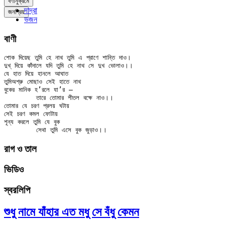
বর্ণানুক্রমে
দাদ্‌রা
জনপ্রিয়
ভজন
বাণী
শোক দিয়েছ তুমি হে নাথ তুমি এ প্রাণে শান্তি দাও।

দুখ্ দিয়ে কাঁদালে যদি তুমি হে নাথ সে দুখ ভোলাও।।

যে হাত দিয়ে হানলে আঘাত

তুমিঅশ্রু মোছাও সেই হাতে নাথ

বুকের মানিক হ’রলে যা’র —

	তারে তোমার শীতল বক্ষে নাও।।

তোমার যে চরণ প্রলয় ঘটায়

সেই চরণ কমল ফোটায়

শূন্য করলে তুমি যে বুক

রাগ ও তাল
ভিডিও
স্বরলিপি
শুধু নামে যাঁহার এত মধু সে বঁধু কেমন