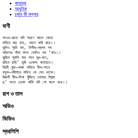
কাহার্‌বা
আধুনিক
চর্জ্যু কী মল্লার
বাণী
শাওন–রাতে যদি স্মরণে আসে মোরে

বাহিরে ঝড় বহে, নয়নে বারি ঝরে।।

ভুলিও স্মৃতি মম, নিশীথ–স্বপন সম

আঁচলের গাঁথা মালা ফেলিও পথ ‘পরে।।

ঝুরিবে পূবালি বায় গহন দূর–বনে,

রহিবে চাহি’ তুমি একেলা বাতায়নে।

বিরহী কুহু–কেকা গাহিবে নীপ–শাখে

যমুনা–নদীপারে শুনিবে কে যেন ডাকে।

বিজলী দীপ–শিখা খুঁজিবে তোমায় প্রিয়া

রাগ ও তাল
অডিও
ভিডিও
স্বরলিপি