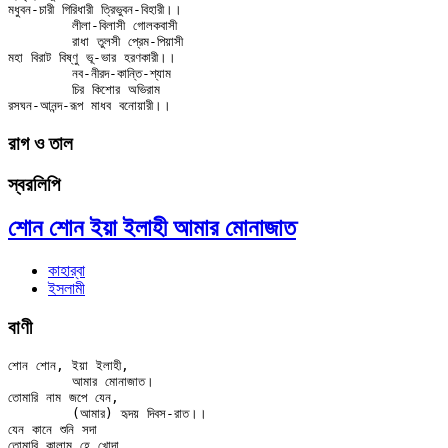
মধুবন-চারী গিরিধারী ত্রিভুবন-বিহারী।।

	লীলা-বিলাসী গোলকবাসী

	রাধা তুলসী প্রেম-পিয়াসী

মহা বিরাট বিষ্ণু ভূ-ভার হরণকারী।।

	নব-নীরদ-কান্তি-শ্যাম

	চির কিশোর অভিরাম

রাগ ও তাল
স্বরলিপি
শোন শোন ইয়া ইলাহী আমার মোনাজাত
কাহার্‌বা
ইসলামী
বাণী
শোন শোন, ইয়া ইলাহী,

	আমার মোনাজাত।

তোমারি নাম জপে যেন,

	(আমার) হৃদয় দিবস-রাত।।

যেন কানে শুনি সদা

তোমারি কালাম হে খোদা,
