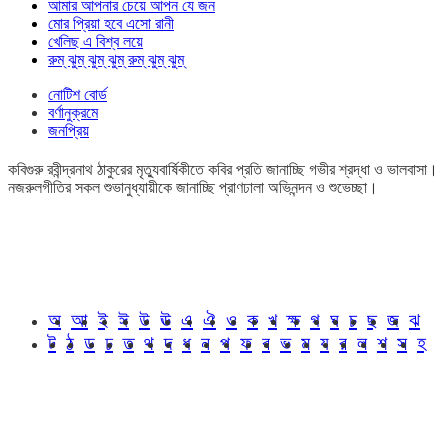
আমার আপনার চেয়ে আপন যে জন
মোর প্রিয়া হবে এসো রানী
খেলিছ এ বিশ্ব লয়ে
রুম্ ঝুম্ ঝুম্ ঝুম্ রুম্ ঝুম্ ঝুম্
নোটিশ বোর্ড
বর্ণানুক্রমে
জনপ্রিয়
কবিগুরু রবীন্দ্রনাথ ঠাকুরের মৃত্যুবার্ষিকীতে কবির প্রতি জানাচ্ছি গভীর শ্রদ্ধা ও ভালবাসা।
নজরুলগীতির সকল শুভানুধ্যায়ীকে জানাচ্ছি প্রাণঢালা অভিনন্দন ও শুভেচ্ছা।
অ
আ
ই
ঈ
উ
ঊ
এ
ঐ
ও
ক
খ
ক্ষ
গ
ঘ
চ
ছ
জ
ঝ
ট
ঠ
ড
ঢ
ত
থ
দ
ধ
ন
প
ফ
ব
ভ
ম
য
র
ল
শ
স
হ