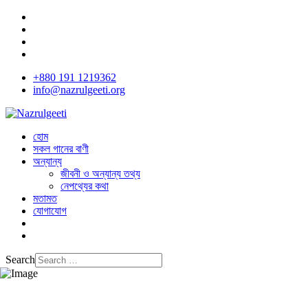
+880 191 1219362
info@nazrulgeeti.org
হোম
সকল গানের বাণী
অন্যান্য
জীবনী ও অন্যান্য তথ্য
নেপথ্যের কথা
মতামত
যোগাযোগ
Search