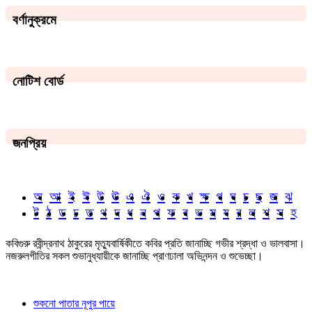
বর্ণানুক্রমে
নোটিশ বোর্ড
জনপ্রিয়
অ
আ
ই
ঈ
উ
ঊ
এ
ঐ
ও
ক
খ
ক্ষ
গ
ঘ
চ
ছ
জ
ঝ
ট
ঠ
ড
ঢ
ত
থ
দ
ধ
ন
প
ফ
ব
ভ
ম
য
র
ল
শ
স
হ
কবিগুরু রবীন্দ্রনাথ ঠাকুরের মৃত্যুবার্ষিকীতে কবির প্রতি জানাচ্ছি গভীর শ্রদ্ধা ও ভালবাসা।
নজরুলগীতির সকল শুভানুধ্যায়ীকে জানাচ্ছি প্রাণঢালা অভিনন্দন ও শুভেচ্ছা।
শুকনো পাতার নূপুর পায়ে