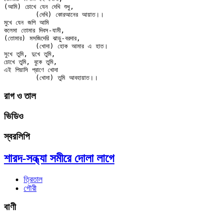
(আমি) চোখে যেন দেখি শুধু,

	(দেখি) কোরআনের আয়াত।।

মুখে যেন জপি আমি

কলেমা তোমার দিবস-যামী,

(তোমার) মসজিদেরি ঝাড়ু-বরদার,

	(খোদা) হোক আমার এ হাত।

সুখে তুমি, দুখে তুমি,

চোখে তুমি, বুকে তুমি,

এই পিয়াসি প্রাণে খোদা

রাগ ও তাল
ভিডিও
স্বরলিপি
শারদ-সন্ধ্যা সমীরে দোলা লাগে
ত্রিতাল
গৌরী
বাণী