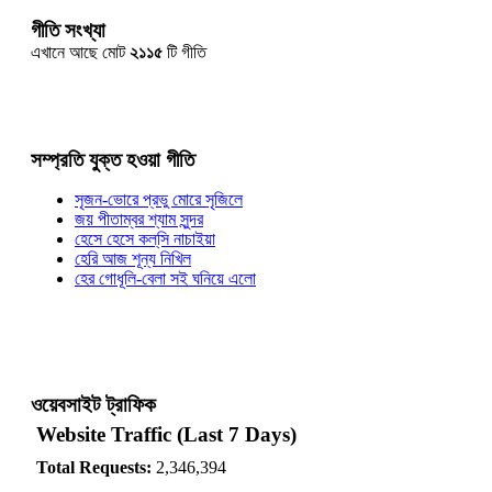
গীতি সংখ্যা
এখানে আছে মোট
২১১৫
টি গীতি
সম্প্রতি যুক্ত হওয়া গীতি
সৃজন-ভোরে প্রভু মোরে সৃজিলে
জয় পীতাম্বর শ্যাম সুন্দর
হেসে হেসে কল্‌সি নাচাইয়া
হেরি আজ শূন্য নিখিল
হের গোধূলি-বেলা সই ঘনিয়ে এলো
ওয়েবসাইট ট্রাফিক
Website Traffic (Last 7 Days)
Total Requests:
2,346,394