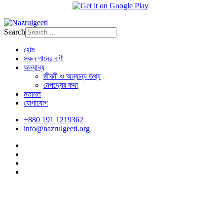
Search
হোম
সকল গানের বাণী
অন্যান্য
জীবনী ও অন্যান্য তথ্য
নেপথ্যের কথা
মতামত
যোগাযোগ
+880 191 1219362
info@nazrulgeeti.org