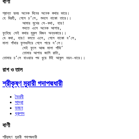
বাণী
শ্রান্ত হৃদয় অনেক দিনের অনেক কথার ভারে।

হে বিরহী, গেলে চ’লে, শুনলে নাকো তারে।।

	আমার মুখের সে-কথা, হায়!

	শুনতে এলে অনেক আশায়,

ফুটেছে সেই কথার মুকুল বিজন অন্ধকারে।।

যে কথা, হায়! বলতে এলে, গেলে নাকো ব’লে,

মালা গাঁথার ফুলগুলিরে গেলে পায়ে দ’লে।

	সেই ফুলে আজ মালা গাঁথি’

	তোমার আশায় জাগি রাতি,

রাগ ও তাল
শ্রীকৃষ্ণ মুরারী গদাপদ্মধারী
ভৈরবী
সাদ্রা
ভজন
ধ্রুপদ
বাণী
শ্রীকৃষ্ণ মুরারী গদাপদ্মধারী
