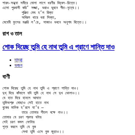
শারদ-সন্ধ্যা সমীরে দোলা লাগে ধরণীর বিহ্বল-চিত্তে।

এসো পুরবাসী করি’ সজ্জা, ভরাও ভুবনে গীত-নৃত্যে।।

	পুঞ্জিত মেঘ হ’ল রিক্ত

	অবিরল ধারে ধরা সিক্ত,

রাগ ও তাল
শোক দিয়েছ তুমি হে নাথ তুমি এ প্রাণে শান্তি দাও
দাদ্‌রা
ভজন
বাণী
শোক দিয়েছ তুমি হে নাথ তুমি এ প্রাণে শান্তি দাও।

দুখ্ দিয়ে কাঁদালে যদি তুমি হে নাথ সে দুখ ভোলাও।।

যে হাত দিয়ে হানলে আঘাত

তুমিঅশ্রু মোছাও সেই হাতে নাথ

বুকের মানিক হ’রলে যা’র —

	তারে তোমার শীতল বক্ষে নাও।।

তোমার যে চরণ প্রলয় ঘটায়

সেই চরণ কমল ফোটায়

শূন্য করলে তুমি যে বুক
