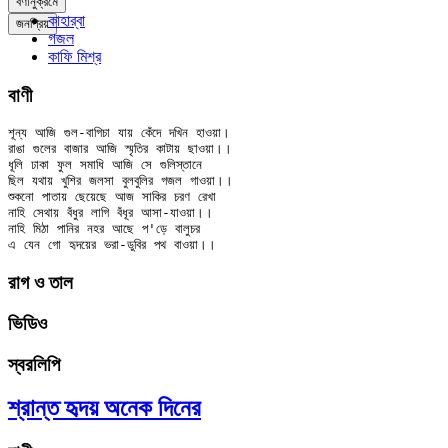
বর্ণানুক্রমে
কাহার্‌বা
জনপ্রিয়
গজল
কাফি মিশ্র
বাণী
শূন্য আজি গুল-বাগিচা যায় কেঁদে দখিন হাওয়া।

রাঙা গুলের বাজার আজি স্মৃতির কাটায় ছাওয়া।।

ধূলি ঢাকা ফুল সমাধি আজি সে গুলিস্তানে

ছিল যথায় খুশির জলসা বুলবুলির গজল গাওয়া।।

শুকনো পাতায় ছেয়েছে আজ সাকির চরণ রেখা

নাহি সেথায় বঁধুর লাগি বঁধূর আসা-যাওয়া।।

নাহি মিঠা পানির নহর আছে প'ড়ে বালুচর

রাগ ও তাল
ভিডিও
স্বরলিপি
শ্রান্ত হৃদয় অনেক দিনের