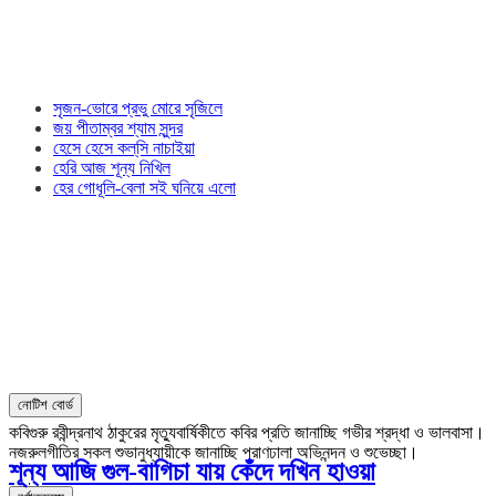
সৃজন-ভোরে প্রভু মোরে সৃজিলে
জয় পীতাম্বর শ্যাম সুন্দর
হেসে হেসে কল্‌সি নাচাইয়া
হেরি আজ শূন্য নিখিল
হের গোধূলি-বেলা সই ঘনিয়ে এলো
নোটিশ বোর্ড
কবিগুরু রবীন্দ্রনাথ ঠাকুরের মৃত্যুবার্ষিকীতে কবির প্রতি জানাচ্ছি গভীর শ্রদ্ধা ও ভালবাসা।
নজরুলগীতির সকল শুভানুধ্যায়ীকে জানাচ্ছি প্রাণঢালা অভিনন্দন ও শুভেচ্ছা।
শূন্য আজি গুল-বাগিচা যায় কেঁদে দখিন হাওয়া