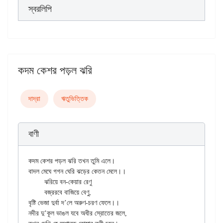
স্বরলিপি
কদম কেশর পড়ল ঝরি
দাদ্‌রা
ঋতুভিত্তিক
বাণী
কদম কেশর পড়ল ঝরি তখন তুমি এলে।

বাদল মেঘে গগন ঘেরি ঝড়ের কেতন মেলে।।

	ঝরিয়ে বন-কেয়ার রেণু

	বজ্ররবে বাজিয়ে বেণু,

বৃষ্টি ভেজা দুর্বা দ’লে অরুণ-চরণ ফেলে।।

নদীর দু’কূল ভাঙল যবে অধীর স্রোতের জলে,
