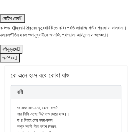
নোটিশ বোর্ড
কবিগুরু রবীন্দ্রনাথ ঠাকুরের মৃত্যুবার্ষিকীতে কবির প্রতি জানাচ্ছি গভীর শ্রদ্ধা ও ভালবাসা।
নজরুলগীতির সকল শুভানুধ্যায়ীকে জানাচ্ছি প্রাণঢালা অভিনন্দন ও শুভেচ্ছা।
বর্ণানুক্রমে
জনপ্রিয়
কে এলে হংস-রথে কোথা যাও
বাণী
কে এলে হংস-রথে, কোথা যাও?

তার লিপি এনেছ কি? দাও মোরে দাও।।

যা’র বিরহে মোর হৃদয়-কমল

অশ্রু-সরসী-নীরে কাঁপে টলমল,
