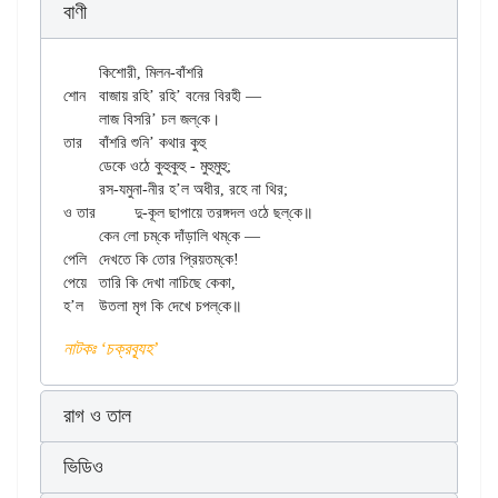
বাণী
	কিশোরী, মিলন-বাঁশরি

শোন	বাজায় রহি’ রহি’ বনের বিরহী —

	লাজ বিসরি’ চল জল্‌কে।

তার	বাঁশরি শুনি’ কথার কুহু

	ডেকে ওঠে কুহুকুহু - মুহুমুহু;

	রস-যমুনা-নীর হ’ল অধীর, রহে না থির;

ও তার 	দু-কূল ছাপায়ে তরঙ্গদল ওঠে ছল্‌কে॥    

	কেন লো চম্‌কে দাঁড়ালি থম্‌কে —

পেলি	দেখতে কি তোর প্রিয়তম্‌কে!

পেয়ে	তারি কি দেখা নাচিছে কেকা,

নাটকঃ ‘চক্রব্যূহ’
রাগ ও তাল
ভিডিও