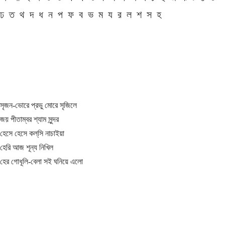
ঢ
ত
থ
দ
ধ
ন
প
ফ
ব
ভ
ম
য
র
ল
শ
স
হ
সৃজন-ভোরে প্রভু মোরে সৃজিলে
জয় পীতাম্বর শ্যাম সুন্দর
হেসে হেসে কল্‌সি নাচাইয়া
হেরি আজ শূন্য নিখিল
হের গোধূলি-বেলা সই ঘনিয়ে এলো