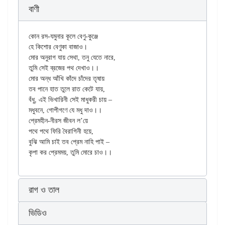
বাণী
কোন রস-যমুনার কূলে বেণু-কুঞ্জে

হে কিশোর বেণুকা বাজাও।

মোর অনুরাগ যায় সেথা, তনু যেতে নারে,

তুমি সেই ব্রজের পথ দেখাও।।

মোর অন্ধ আঁখি কাঁদে চাঁদের তৃষায়

তব পানে হাত তুলে রাত কেটে যায়,

বঁধু, এই ভিখারিনী সেই মাধুকরী চায় –

মধুবনে, গোপীগণে যে মধু দাও।।

প্রেমহীন-নীরস জীবন ল’য়ে

পথে পথে ফিরি বৈরাগিনী হয়ে,

বুঝি আমি চাই তব প্রেম নাহি পাই –

রাগ ও তাল
ভিডিও