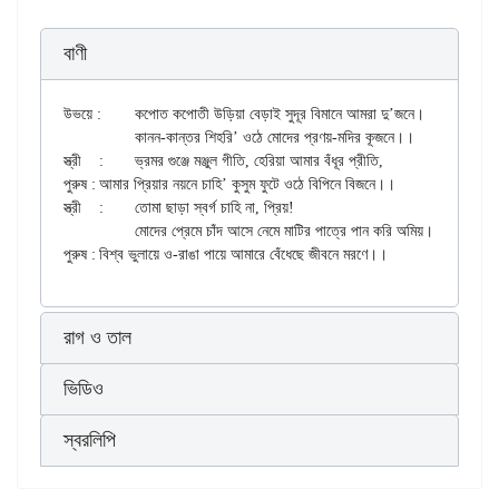
বাণী
উভয়ে : 	কপোত কপোতী উড়িয়া বেড়াই সুদূর বিমানে আমরা দু’জনে।

		কানন-কান্তর শিহরি’ ওঠে মোদের প্রণয়-মদির কূজনে।।

স্ত্রী 	:	ভ্রমর গুঞ্জে মঞ্জুল গীতি, হেরিয়া আমার বঁধূর প্রীতি,

পুরুষ :	আমার প্রিয়ার নয়নে চাহি’ কুসুম ফুটে ওঠে বিপিনে বিজনে।।

স্ত্রী 	:	তোমা ছাড়া স্বর্গ চাহি না, প্রিয়!

		মোদের প্রেমে চাঁদ আসে নেমে মাটির পাত্রে পান করি অমিয়।।

রাগ ও তাল
ভিডিও
স্বরলিপি