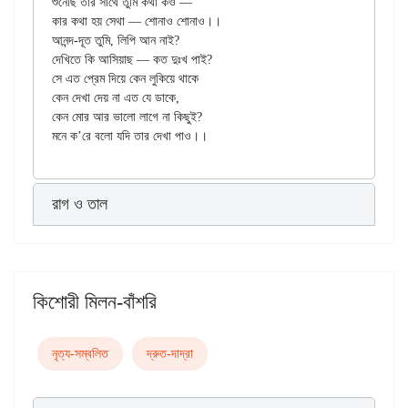
শুনেছি তার সাথে তুমি কথা কও —

কার কথা হয় সেথা — শোনাও শোনাও।।

আনন্দ-দূত তুমি, লিপি আন নাই?

দেখিতে কি আসিয়াছ — কত দুঃখ পাই?

সে এত প্রেম দিয়ে কেন লুকিয়ে থাকে

কেন দেখা দেয় না এত যে ডাকে,

কেন মোর আর ভালো লাগে না কিছুই?

রাগ ও তাল
কিশোরী মিলন-বাঁশরি
নৃত্য-সম্বলিত
দ্রুত-দাদ্‌রা