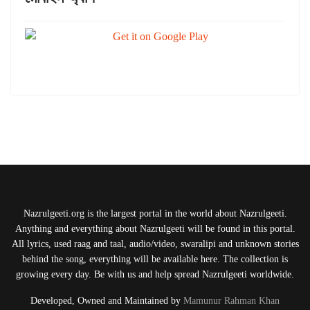
Nazrulgeeti.org is the largest portal in the world about Nazrulgeeti.
Anything and everything about Nazrulgeeti will be found in this portal.
All lyrics, used raag and taal, audio/video, swaralipi and unknown stories
behind the song, everything will be available here. The collection is
growing every day. Be with us and help spread Nazrulgeeti worldwide.
Developed, Owned and Maintained by
Mamunur Rahman Khan