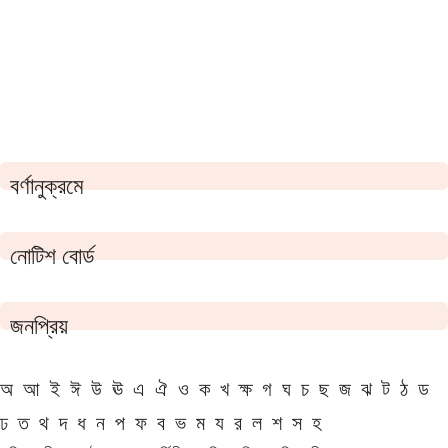
বর্ণানুক্রমে
নোটিশ বোর্ড
জনপ্রিয়
অ
আ
ই
ঈ
উ
ঊ
এ
ঐ
ও
ক
খ
ক্ষ
গ
ঘ
চ
ছ
জ
ঝ
ট
ঠ
ড
ঢ
ত
থ
দ
ধ
ন
প
ফ
ব
ভ
ম
য
র
ল
শ
স
হ