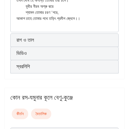
তখন দেখি হে অশান্ত তোমার তরী চলে।

	যূথীর নীরব অশ্রু ঝরে

	শ্যামল তোমার চরণ ’পরে,

রাগ ও তাল
ভিডিও
স্বরলিপি
কোন রস-যমুনার কূলে বেণু-কুঞ্জে
কীর্তন
বৈতালিক