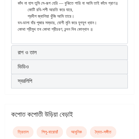
কাঁদ না হাস তুমি সে-রূপ হেরি — বুঝিতে পারি না আমি তাই কাঁদে প্রাণ॥

	কোটি রবি-শশী আরতি করে যারে,

	প্রদীপ জ্বালিয়া খুঁজি আমি তারে।

বন-ডালা যাঁর পূজার সম্ভার, যোগী মুনি করে যুগযুগ ধ্যান।

রাগ ও তাল
ভিডিও
স্বরলিপি
কপোত কপোতী উড়িয়া বেড়াই
ত্রিতাল
পিলু-বারোয়াঁ
আধুনিক
দ্বৈত-সঙ্গীত