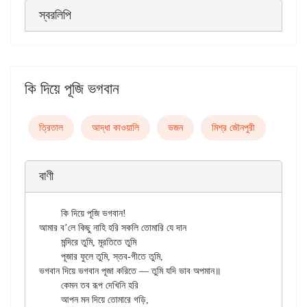
স্বরলিপি
কি দিয়ে পূজি ভগবান
ত্রিতাল
আদ্ধা কাওয়ালি
ভজন
মিশ্র জৌনপুরী
বাণী
	কি দিয়ে পূজি ভগবান!

আমার ব’লে কিছু নাহি হরি সকলি তোমারি যে দান

	মন্দিরে তুমি, মূরতিতে তুমি

	পূজার ফুলে তুমি, স্তব-গীতে তুমি,

ভগবান দিয়ে ভগবান পূজা করিতে — তুমি যদি ভাব অপমান॥

	কেমন তব রূপ দেখিনি হরি

	আপন মন দিয়ে তোমারে গড়ি,
