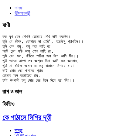
দাদ্‌রা
ভীমপলশ্রী
বাণী
কত যুগ যেন দেখিনি তোমারে দেখি নাই কতদিন।

তুমি যে জীবন, তোমারে না হেরি’, হয়েছিনু প্রাণহীন।।

তুমি যেন বায়ু, বায়ু যবে নাহি বয়

আমি ঢুলে পড়ি আয়ু মোর নাহি রয়,

তুমি যেন জল, বাঁচিতে পারিনা জল বিনা আমি মীন।।

তুমি জানো নাগো তব আশ্রয় বিনা আমি কত অসহায়,

তুমি না ধরিলে আমার এ তনু বাতাসে মিশায়ে যায়।

তাই মোর দেহ পাগলের প্রায়

তোমার অঙ্গ জড়াইতে চায়,

রাগ ও তাল
ভিডিও
কে পাঠালে লিপির দূতী
দাদ্‌রা
ঝিঁঝিট-খাম্বাজ