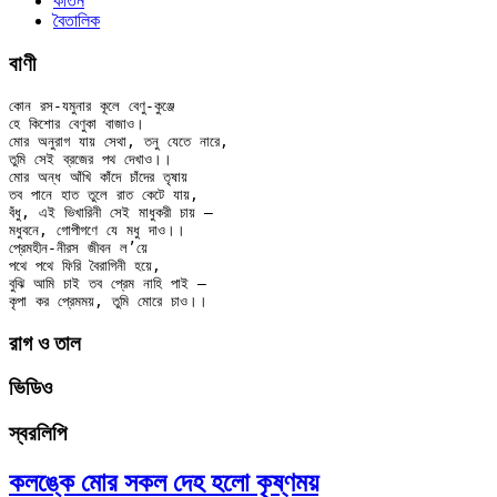
কীর্তন
বৈতালিক
বাণী
কোন রস-যমুনার কূলে বেণু-কুঞ্জে

হে কিশোর বেণুকা বাজাও।

মোর অনুরাগ যায় সেথা, তনু যেতে নারে,

তুমি সেই ব্রজের পথ দেখাও।।

মোর অন্ধ আঁখি কাঁদে চাঁদের তৃষায়

তব পানে হাত তুলে রাত কেটে যায়,

বঁধু, এই ভিখারিনী সেই মাধুকরী চায় –

মধুবনে, গোপীগণে যে মধু দাও।।

প্রেমহীন-নীরস জীবন ল’য়ে

পথে পথে ফিরি বৈরাগিনী হয়ে,

বুঝি আমি চাই তব প্রেম নাহি পাই –

রাগ ও তাল
ভিডিও
স্বরলিপি
কলঙ্কে মোর সকল দেহ হলো কৃষ্ণময়