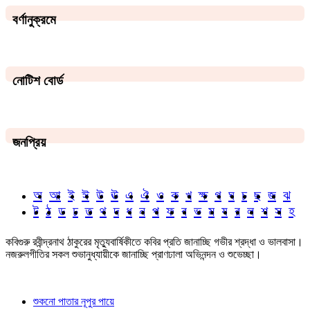
বর্ণানুক্রমে
নোটিশ বোর্ড
জনপ্রিয়
অ
আ
ই
ঈ
উ
ঊ
এ
ঐ
ও
ক
খ
ক্ষ
গ
ঘ
চ
ছ
জ
ঝ
ট
ঠ
ড
ঢ
ত
থ
দ
ধ
ন
প
ফ
ব
ভ
ম
য
র
ল
শ
স
হ
কবিগুরু রবীন্দ্রনাথ ঠাকুরের মৃত্যুবার্ষিকীতে কবির প্রতি জানাচ্ছি গভীর শ্রদ্ধা ও ভালবাসা।
নজরুলগীতির সকল শুভানুধ্যায়ীকে জানাচ্ছি প্রাণঢালা অভিনন্দন ও শুভেচ্ছা।
শুকনো পাতার নূপুর পায়ে