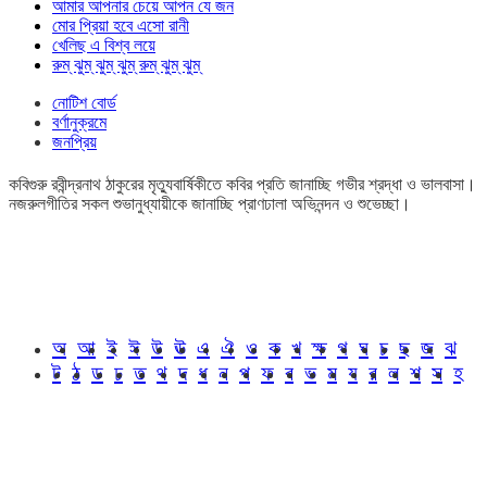
আমার আপনার চেয়ে আপন যে জন
মোর প্রিয়া হবে এসো রানী
খেলিছ এ বিশ্ব লয়ে
রুম্ ঝুম্ ঝুম্ ঝুম্ রুম্ ঝুম্ ঝুম্
নোটিশ বোর্ড
বর্ণানুক্রমে
জনপ্রিয়
কবিগুরু রবীন্দ্রনাথ ঠাকুরের মৃত্যুবার্ষিকীতে কবির প্রতি জানাচ্ছি গভীর শ্রদ্ধা ও ভালবাসা।
নজরুলগীতির সকল শুভানুধ্যায়ীকে জানাচ্ছি প্রাণঢালা অভিনন্দন ও শুভেচ্ছা।
অ
আ
ই
ঈ
উ
ঊ
এ
ঐ
ও
ক
খ
ক্ষ
গ
ঘ
চ
ছ
জ
ঝ
ট
ঠ
ড
ঢ
ত
থ
দ
ধ
ন
প
ফ
ব
ভ
ম
য
র
ল
শ
স
হ