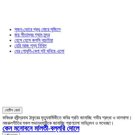
সৃজন-ভোরে প্রভু মোরে সৃজিলে
জয় পীতাম্বর শ্যাম সুন্দর
হেসে হেসে কল্‌সি নাচাইয়া
হেরি আজ শূন্য নিখিল
হের গোধূলি-বেলা সই ঘনিয়ে এলো
নোটিশ বোর্ড
কবিগুরু রবীন্দ্রনাথ ঠাকুরের মৃত্যুবার্ষিকীতে কবির প্রতি জানাচ্ছি গভীর শ্রদ্ধা ও ভালবাসা।
নজরুলগীতির সকল শুভানুধ্যায়ীকে জানাচ্ছি প্রাণঢালা অভিনন্দন ও শুভেচ্ছা।
কেন মনোবনে মালতী-বল্লরি দোলে