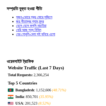
সম্প্রতি যুক্ত হওয়া গীতি
সৃজন-ভোরে প্রভু মোরে সৃজিলে
জয় পীতাম্বর শ্যাম সুন্দর
হেসে হেসে কল্‌সি নাচাইয়া
হেরি আজ শূন্য নিখিল
হের গোধূলি-বেলা সই ঘনিয়ে এলো
ওয়েবসাইট ট্রাফিক
Website Traffic (Last 7 Days)
Total Requests:
2,366,254
Top 5 Countries
Bangladesh
: 1,152,606
(48.71%)
India
: 850,701
(35.95%)
USA
: 201,523
(8.52%)