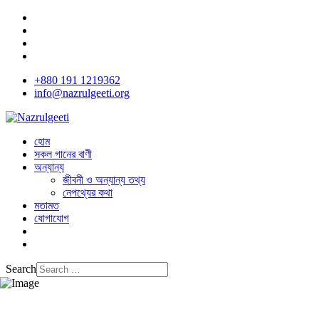
+880 191 1219362
info@nazrulgeeti.org
হোম
সকল গানের বাণী
অন্যান্য
জীবনী ও অন্যান্য তথ্য
নেপথ্যের কথা
মতামত
যোগাযোগ
Search