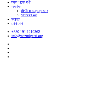
সকল গানের বাণী
অন্যান্য
জীবনী ও অন্যান্য তথ্য
নেপথ্যের কথা
মতামত
যোগাযোগ
+880 191 1219362
info@nazrulgeeti.org