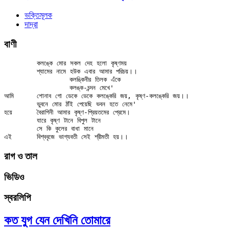
ভক্তিমূলক
দাদ্‌রা
বাণী
	কলঙ্কে মোর সকল দেহ হলো কৃষ্ণময়

	শ্যামের নামে হউক এবার আমার পরিচয়।।

		কলঙ্কিনীর তিলক এঁকে

		কলঙ্ক-চন্দন মেখে'

আমি	শোনাব গো ডেকে ডেকে কলঙ্কেরি জয়, কৃষ্ণ-কলঙ্কেরি জয়।।

	ভুবনে মোর ঠাঁই পেয়েছি ভবন হতে নেমে'

হয়ে	বৈরাগিনী আমার কৃষ্ণ-প্রিয়তমের প্রেমে।

	যারে কৃষ্ণ টানে বিপুল টানে

	সে কি কুলের বাধা মানে

রাগ ও তাল
ভিডিও
স্বরলিপি
কত যুগ যেন দেখিনি তোমারে