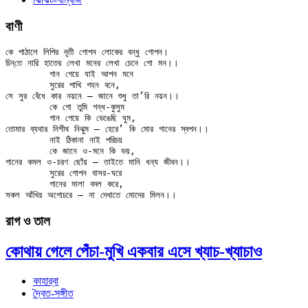
বাণী
কে পাঠালে লিপির দূতী গোপন লোকের বন্ধু গোপন।

চিন্‌তে নারি হাতের লেখা মনের লেখা চেনে গো মন।।

	গান গেয়ে যাই আপন মনে

	সুরের পাখি গহন বনে,

সে সুর বেঁধে কার নয়নে — জানে শুধু তা’রি নয়ন।।

	কে গো তুমি গন্ধ-কুসুম

	গান গেয়ে কি ভেঙেছি ঘুম,

তোমার ব্যথার নিশীথ নিঝুম — হেরে’ কি মোর গানের স্বপন।।

	নাই ঠিকানা নাই পরিচয়

	কে জানে ও-মনে কি ভয়,

গানের কমল ও-চরণ ছোঁয় — তাইতে মানি ধন্য জীবন।।

	সুরের গোপন বাসর-ঘরে

	গানের মালা বদল করে,

রাগ ও তাল
কোথায় গেলে পেঁচা-মুখি একবার এসে খ্যাচ-খ্যাচাও
কাহার্‌বা
দ্বৈত-সঙ্গীত