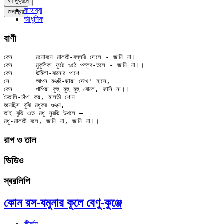
বর্ণানুক্রমে
কাহার্‌বা
জনপ্রিয়
আধুনিক
বাণী
কেন	মনোবনে মালতী-বল্লরি দোলে - জানি না।

কেন	মুকুলিকা ফুটে ওঠে পল্লব-তলে - জানি না।।

কেন	ঊর্মিলা-ঝরনার পাশে

সে	আপন মঞ্জরি-ছায়া দেখে' হাসে,

কেন	পাপিয়া কুহু মুহু মুহু বোলে, জানি না।।

চৈতালি-চাঁপা কয়, মালতী শোন

শুনেছিস বুঝি মধুকর গুঞ্জন,

তাই বুঝি এত মধু সুরভি উথলে —

রাগ ও তাল
ভিডিও
স্বরলিপি
কোন রস-যমুনার কূলে বেণু-কুঞ্জে