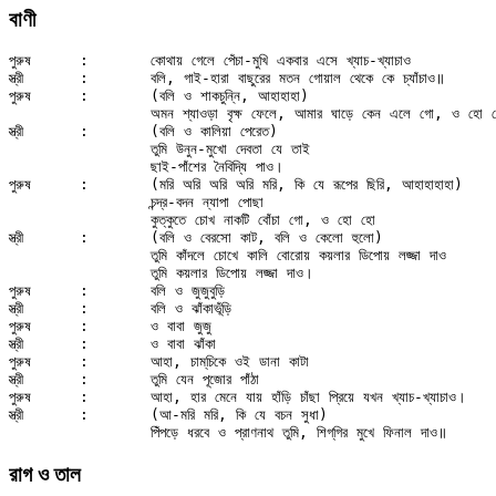
বাণী
পুরুষ	:	কোথায় গেলে পেঁচা-মুখি একবার এসে খ্যাচ-খ্যাচাও

স্ত্রী	:	বলি, গাই-হারা বাছুরের মতন গোয়াল থেকে কে চ্যাঁচাও॥

পুরুষ	:	(বলি ও শাকচুন্নি, আহাহাহা)

		অমন শ্যাওড়া বৃক্ষ ফেলে, আমার ঘাড়ে কেন এলে গো, ও হো হো

স্ত্রী	:	(বলি ও কালিয়া পেরেত)

		তুমি উনুন-মুখো দেবতা যে তাই

		ছাই-পাঁশের নৈবিদ্যি পাও।

পুরুষ	:	(মরি অরি অরি অরি মরি, কি যে রূপের ছিরি, আহাহাহাহা)

		চন্দ্র-বদন ন্যাপা পোছা

		কুত্‌কুতে চোখ নাকটি বোঁচা গো, ও হো হো

স্ত্রী	:	(বলি ও বেরসো কাট, বলি ও কেলো হুলো)

		তুমি কাঁদলে চোখে কালি বোরোয় কয়লার ডিপোয় লজ্জা দাও

		তুমি কয়লার ডিপোয় লজ্জা দাও।

পুরুষ	:	বলি ও জুজুবুড়ি

স্ত্রী	:	বলি ও ঝাঁকাভূঁড়ি

পুরুষ	:	ও বাবা জুজু

স্ত্রী	:	ও বাবা ঝাঁকা

পুরুষ	:	আহা, চাম্‌চিকে ওই ডানা কাটা

স্ত্রী	:	তুমি যেন পূজোর পাঁঠা

পুরুষ	:	আহা, হার মেনে যায় হাঁড়ি চাঁছা প্রিয়ে যখন খ্যাচ-খ্যাচাও।

স্ত্রী	:	(আ-মরি মরি, কি যে বচন সুধা)

রাগ ও তাল