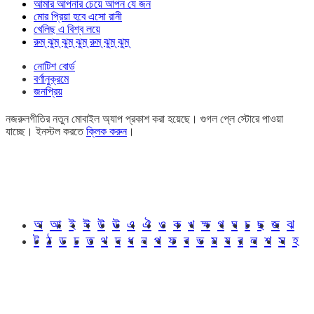
আমার আপনার চেয়ে আপন যে জন
মোর প্রিয়া হবে এসো রানী
খেলিছ এ বিশ্ব লয়ে
রুম্ ঝুম্ ঝুম্ ঝুম্ রুম্ ঝুম্ ঝুম্
নোটিশ বোর্ড
বর্ণানুক্রমে
জনপ্রিয়
নজরুলগীতির নতুন মোবাইল অ্যাপ প্রকাশ করা হয়েছে। গুগল প্লে স্টোরে পাওয়া
যাচ্ছে। ইনস্টল করতে
ক্লিক করুন
।
অ
আ
ই
ঈ
উ
ঊ
এ
ঐ
ও
ক
খ
ক্ষ
গ
ঘ
চ
ছ
জ
ঝ
ট
ঠ
ড
ঢ
ত
থ
দ
ধ
ন
প
ফ
ব
ভ
ম
য
র
ল
শ
স
হ