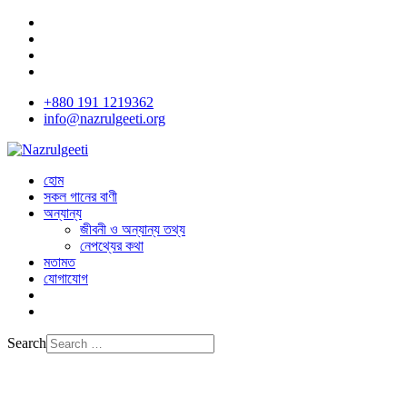
+880 191 1219362
info@nazrulgeeti.org
হোম
সকল গানের বাণী
অন্যান্য
জীবনী ও অন্যান্য তথ্য
নেপথ্যের কথা
মতামত
যোগাযোগ
Search