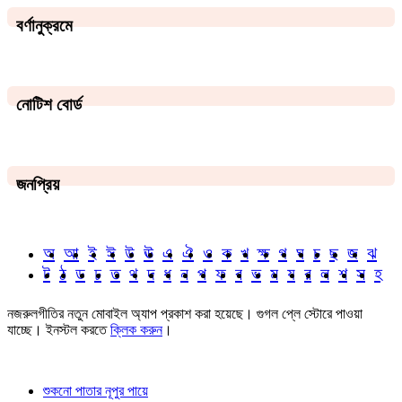
বর্ণানুক্রমে
নোটিশ বোর্ড
জনপ্রিয়
অ
আ
ই
ঈ
উ
ঊ
এ
ঐ
ও
ক
খ
ক্ষ
গ
ঘ
চ
ছ
জ
ঝ
ট
ঠ
ড
ঢ
ত
থ
দ
ধ
ন
প
ফ
ব
ভ
ম
য
র
ল
শ
স
হ
নজরুলগীতির নতুন মোবাইল অ্যাপ প্রকাশ করা হয়েছে। গুগল প্লে স্টোরে পাওয়া
যাচ্ছে। ইনস্টল করতে
ক্লিক করুন
।
শুকনো পাতার নূপুর পায়ে