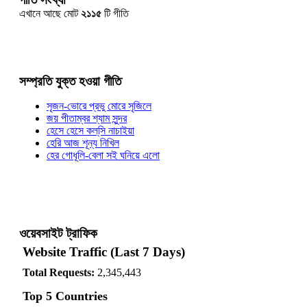
এখানে আছে মোট
২১১৫
টি গীতি
সম্প্রতি যুক্ত হওয়া গীতি
সৃজন-ভোরে প্রভু মোরে সৃজিলে
জয় পীতাম্বর শ্যাম সুন্দর
হেসে হেসে কল্‌সি নাচাইয়া
হেরি আজ শূন্য নিখিল
হের গোধূলি-বেলা সই ঘনিয়ে এলো
ওয়েবসাইট ট্রাফিক
Website Traffic (Last 7 Days)
Total Requests:
2,345,443
Top 5 Countries