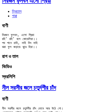
নিরজন ফুলবন এসো প্রিয়া
ত্রিতাল
গারা
বাণী
নিরজন ফুলবন, এসো প্রিয়া

রহি’ রহি’ বলে কোয়েলিয়া।।

পথ পানে চাহি, নাহি নিদ নাহি

রাগ ও তাল
ভিডিও
স্বরলিপি
নীল সরসীর জলে চতুর্দশীর চাঁদ
বাণী
নীল সরসীর জলে চতুর্দশীর চাঁদ ডোবে আর উঠে গো।
