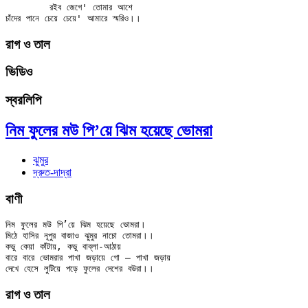
	রইব জেগে' তোমার আশে

রাগ ও তাল
ভিডিও
স্বরলিপি
নিম ফুলের মউ পি’য়ে ঝিম হয়েছে ভোমরা
ঝুমুর
দ্রুত-দাদ্‌রা
বাণী
নিম ফুলের মউ পি’য়ে ঝিম হয়েছে ভোমরা।

মিঠে হাসির নূপুর বাজাও ঝুমুর নাচো তোমরা।।

কভু কেয়া কাঁটায়, কভু বাব্‌লা-আঠায়

বারে বারে ভোমরার পাখা জড়ায়ে গো — পাখা জড়ায়

রাগ ও তাল