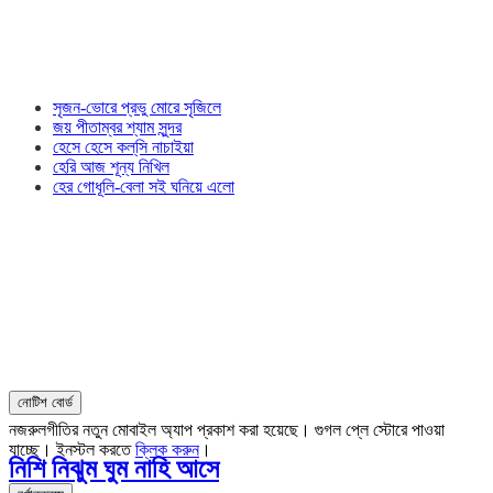
সৃজন-ভোরে প্রভু মোরে সৃজিলে
জয় পীতাম্বর শ্যাম সুন্দর
হেসে হেসে কল্‌সি নাচাইয়া
হেরি আজ শূন্য নিখিল
হের গোধূলি-বেলা সই ঘনিয়ে এলো
নোটিশ বোর্ড
নজরুলগীতির নতুন মোবাইল অ্যাপ প্রকাশ করা হয়েছে। গুগল প্লে স্টোরে পাওয়া
যাচ্ছে। ইনস্টল করতে
ক্লিক করুন
।
নিশি নিঝুম ঘুম নাহি আসে