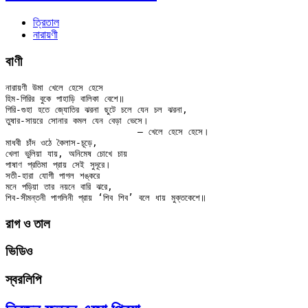
ত্রিতাল
নারায়ণী
বাণী
নারায়ণী উমা খেলে হেসে হেসে

হিম-গিরির বুকে পাহাড়ি বালিকা বেশে॥

গিরি-গুহা হতে জ্যোতির ঝরনা ছুটে চলে যেন চল ঝরনা,

তুষার-সায়রে সোনার কমল যেন বেড়া ভেসে।

			— খেলে হেসে হেসে।

মাধবী চাঁদ ওঠে কৈলাস-চূড়ে,

খেলা ভুলিয়া যায়, অনিমেষ চোখে চায়

পাষাণ প্রতিমা প্রায় সেই সুদূরে।

সতী-হারা যোগী পাগল শঙ্করে

মনে পড়িয়া তার নয়নে বারি ঝরে,

রাগ ও তাল
ভিডিও
স্বরলিপি