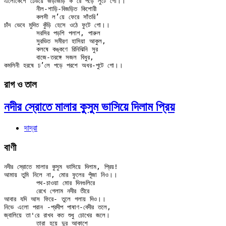
এলোকেশে ঢেউয়ে জড়াজড়ি ক’রে পড়ে লুটে গো।।

	নীল-শাড়ি-বিজড়িত কিশোরী

	কলসী ল’য়ে ফেরে সাঁতরি’

চাঁদ ভেবে মুদিত কুঁড়ি হেসে ওঠে ফুটে গো।।

	সরসির পড়শি পলাশ, পারুল

	সুরভিত সমীরণ হাসিয়া আকুল,

	কলষে কঙ্কণে রিনিঝিনি সুর

	বাজে-তরঙ্গে সজল বিধুর,

রাগ ও তাল
নদীর স্রোতে মালার কুসুম ভাসিয়ে দিলাম প্রিয়
দাদ্‌রা
বাণী
নদীর স্রোতে মালার কুসুম ভাসিয়ে দিলাম, প্রিয়!

আমায় তুমি নিলে না, মোর ফুলের পূঁজা নিও।।

	পথ-চাওয়া মোর দিনগুলিরে

	রেখে গেলাম নদীর তীরে

আবার যদি আস ফিরে- তুলে গলায় দিও।।

নিভে এলো পরান -প্রদীপ পাষাণ-বেদীর তলে,

জ্বালিয়ে তা'রে রাখব কত শুধু চোখের জলে।

	তারা হয়ে দুর আকাশে
