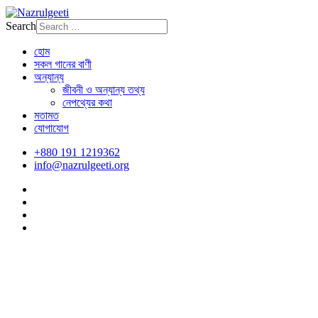
Search
হোম
সকল গানের বাণী
অন্যান্য
জীবনী ও অন্যান্য তথ্য
নেপথ্যের কথা
মতামত
যোগাযোগ
+880 191 1219362
info@nazrulgeeti.org