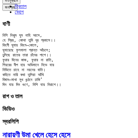
বর্ণানুক্রমে
ত্রিতাল
জনপ্রিয়
বেহাগ
বাণী
নিশি নিঝুম ঘুম নাহি আসে,

হে প্রিয়, কোথা তুমি দূর প্রবাসে।।

বিহগী ঘুমায় বিহগ–কোলে,

ঘুমায়েছে ফুলমালা শ্রান্ত আঁচলে;

ঢুলিছে রাতের তারা চাঁদের পাশে।।

ফুরায় দিনের কাজ, ফুরায় না রাতি,

শিয়রের দীপ হায় অভিমানে নিভে যায়

নিভিতে চাহে না নয়নের বাতি।

কহিতে নারি কথা তুলিয়া আঁখি

বিষাদ–মাখা মুখ গুন্ঠনে ঢাকি’

রাগ ও তাল
ভিডিও
স্বরলিপি
নারায়ণী উমা খেলে হেসে হেসে