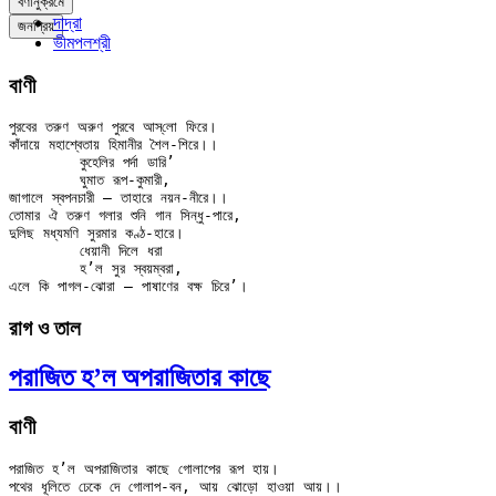
বর্ণানুক্রমে
দাদ্‌রা
জনপ্রিয়
ভীমপলশ্রী
বাণী
পুরবের তরুণ অরুণ পুরবে আস্‌লো ফিরে।

কাঁদায়ে মহাশ্বেতায় হিমানীর শৈল-শিরে।।

	কুহেলির পর্দা ডারি’

	ঘুমাত রূপ-কুমারী,

জাগালে স্বপনচারী — তাহারে নয়ন-নীরে।।

তোমার ঐ তরুণ গলার শুনি গান সিন্ধু-পারে,

দুলিছ মধ্যমণি সুরমার কণ্ঠ-হারে।

	ধেয়ানী দিলে ধরা

	হ’ল সুর স্বয়ম্বরা,

রাগ ও তাল
পরাজিত হ’ল অপরাজিতার কাছে
বাণী
পরাজিত হ’ল অপরাজিতার কাছে গোলাপের রূপ হায়।

পথের ধূলিতে ঢেকে দে গোলাপ-বন, আয় ঝোড়ো হাওয়া আয়।।
