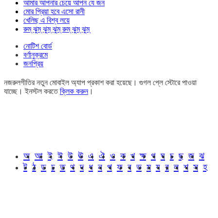
আমার আপনার চেয়ে আপন যে জন
মোর প্রিয়া হবে এসো রানী
খেলিছ এ বিশ্ব লয়ে
রুম্ ঝুম্ ঝুম্ ঝুম্ রুম্ ঝুম্ ঝুম্
নোটিশ বোর্ড
বর্ণানুক্রমে
জনপ্রিয়
নজরুলগীতির নতুন মোবাইল অ্যাপ প্রকাশ করা হয়েছে। গুগল প্লে স্টোরে পাওয়া
যাচ্ছে। ইনস্টল করতে
ক্লিক করুন
।
অ
আ
ই
ঈ
উ
ঊ
এ
ঐ
ও
ক
খ
ক্ষ
গ
ঘ
চ
ছ
জ
ঝ
ট
ঠ
ড
ঢ
ত
থ
দ
ধ
ন
প
ফ
ব
ভ
ম
য
র
ল
শ
স
হ