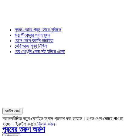
সৃজন-ভোরে প্রভু মোরে সৃজিলে
জয় পীতাম্বর শ্যাম সুন্দর
হেসে হেসে কল্‌সি নাচাইয়া
হেরি আজ শূন্য নিখিল
হের গোধূলি-বেলা সই ঘনিয়ে এলো
নোটিশ বোর্ড
নজরুলগীতির নতুন মোবাইল অ্যাপ প্রকাশ করা হয়েছে। গুগল প্লে স্টোরে পাওয়া
যাচ্ছে। ইনস্টল করতে
ক্লিক করুন
।
পুরবের তরুণ অরুণ