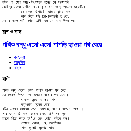
বসিল না মোর ময়ূর-সিংহাসনে বনের সে প্রজাপতি,

কোহিনূর ফেলে দেখিল পথের ফুলে সে-কোন্ প্রেমের জ্যোতি।

	হে প্রেম-ভিখারি! তোমার ধূলির পথে

	ডাক দিলে যদি চির-ভিখারিনী হ’তে,

রাগ ও তাল
পথিক বন্ধু এসো এসো পাপড়ি ছাওয়া পথ বেয়ে
কাহার্‌বা
আধুনিক
বাহার
বাণী
পথিক বন্ধু এসো এসো পাপড়ি ছাওয়া পথ বেয়ে।

মন হয়েছে উতলা গো তোমার আসার পথ চেয়ে।।

	আকাশ জুড়ে আলোর খেলা

	বসুন্ধরায় ফুলের মেলা

রঙিন মেঘের ভাসলো ভেলা তোমারই আসার আভাস পেয়ে।।

সাধ জাগে ঐ পথে তোমার পেতে রাখি মন প্রাণ

চলতে গিয়ে দলবে তা’রে চরণ ছোঁয়া করিবে দান।

	তোমার ধ্যানে, হে রাজাধিরাজ

	সাজ ভুলেছি ভুলেছি কাজ
