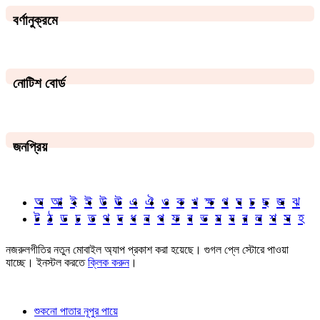
বর্ণানুক্রমে
নোটিশ বোর্ড
জনপ্রিয়
অ
আ
ই
ঈ
উ
ঊ
এ
ঐ
ও
ক
খ
ক্ষ
গ
ঘ
চ
ছ
জ
ঝ
ট
ঠ
ড
ঢ
ত
থ
দ
ধ
ন
প
ফ
ব
ভ
ম
য
র
ল
শ
স
হ
নজরুলগীতির নতুন মোবাইল অ্যাপ প্রকাশ করা হয়েছে। গুগল প্লে স্টোরে পাওয়া
যাচ্ছে। ইনস্টল করতে
ক্লিক করুন
।
শুকনো পাতার নূপুর পায়ে