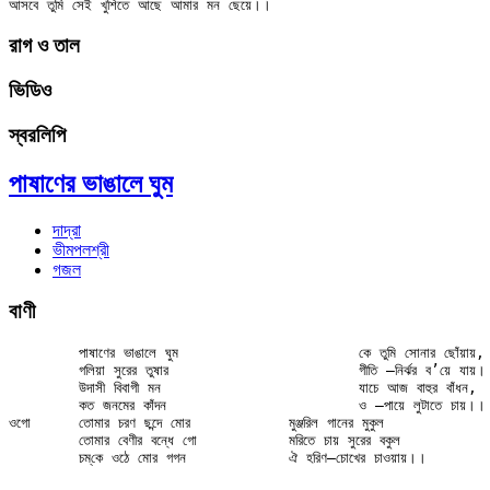
রাগ ও তাল
ভিডিও
স্বরলিপি
পাষাণের ভাঙালে ঘুম
দাদ্‌রা
ভীমপলশ্রী
গজল
বাণী
	পাষাণের ভাঙালে ঘুম			কে তুমি সোনার ছোঁয়ায়,

	গলিয়া সুরের তুষার			গীতি –নির্ঝর ব’য়ে যায়।।

	উদাসী বিবাগী মন			যাচে আজ বাহুর বাঁধন,

	কত জনমের কাঁদন			ও –পায়ে লুটাতে চায়।।

ওগো	তোমার চরণ ছন্দে মোর		মুঞ্জরিল গানের মুকুল

	তোমার বেণীর বন্ধে গো		মরিতে চায় সুরের বকুল

	চম্‌কে ওঠে মোর গগন		ঐ হরিণ–চোখের চাওয়ায়।।
