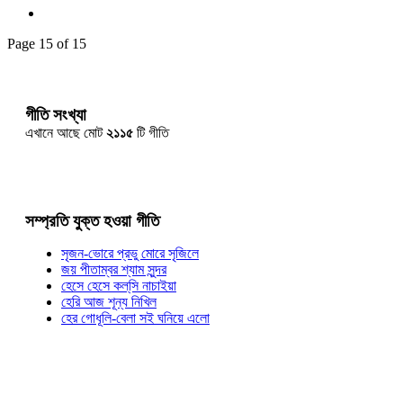
Page 15 of 15
গীতি সংখ্যা
এখানে আছে মোট
২১১৫
টি গীতি
সম্প্রতি যুক্ত হওয়া গীতি
সৃজন-ভোরে প্রভু মোরে সৃজিলে
জয় পীতাম্বর শ্যাম সুন্দর
হেসে হেসে কল্‌সি নাচাইয়া
হেরি আজ শূন্য নিখিল
হের গোধূলি-বেলা সই ঘনিয়ে এলো