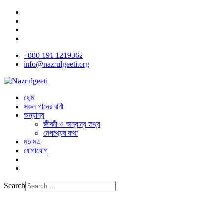
+880 191 1219362
info@nazrulgeeti.org
হোম
সকল গানের বাণী
অন্যান্য
জীবনী ও অন্যান্য তথ্য
নেপথ্যের কথা
মতামত
যোগাযোগ
Search