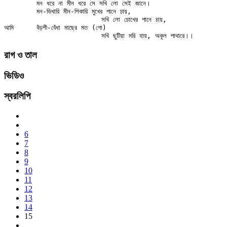
	মন ধরে না মীন ধরে সে সখি লো সেই জানে।

	মন-ভিখারি মীন-শিকারি মুখের পানে চায়,

			সখি লো চোখের পানে চায়,

আমি	বঁড়শী-বেঁধা মাছের মত (গো)

রাগ ও তাল
ভিডিও
স্বরলিপি
6
7
8
9
10
11
12
13
14
15