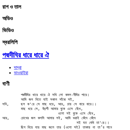
রাগ ও তাল
অডিও
ভিডিও
স্বরলিপি
পদ্মদীঘির ধারে ধারে ঐ
দাদ্‌রা
ভাওয়াইয়া
বাণী
	পদ্মদীঘির ধারে ধারে ঐ সখি লো কমল-দীঘির পারে।

	আমি জল নিতে যাই সকাল সাঁঝে সই,

সখি, 	ছল ক'রে সে মাছ ধরে, আর, চায় সে বারে বারে।।

	মাছ ধরে সে, বঁড়শী আমার বুকে এসে বেঁধে,

			ওলো সই বুকে এসে বেঁধে,

আর,	চোখের জল কলসি আমার সই, আমি ভরাই কেঁদে কেঁদে

				সই যত দেখি তা'রে।।

	ছিপ নিয়ে যায় মাছ জলে তার (ওলো সই) তাকায় না তা’র পানে
