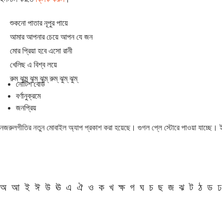
শুকনো পাতার নূপুর পায়ে
আমার আপনার চেয়ে আপন যে জন
মোর প্রিয়া হবে এসো রানী
খেলিছ এ বিশ্ব লয়ে
রুম্ ঝুম্ ঝুম্ ঝুম্ রুম্ ঝুম্ ঝুম্
নোটিশ বোর্ড
বর্ণানুক্রমে
জনপ্রিয়
নজরুলগীতির নতুন মোবাইল অ্যাপ প্রকাশ করা হয়েছে। গুগল প্লে স্টোরে পাওয়া যাচ্ছে।
অ
আ
ই
ঈ
উ
ঊ
এ
ঐ
ও
ক
খ
ক্ষ
গ
ঘ
চ
ছ
জ
ঝ
ট
ঠ
ড
ঢ