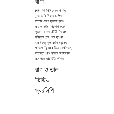
বাণী
পিউ পিউ পিউ বোলে পাপিয়া

বুকে তারি পিয়ারে চাপিয়া।।

বাতাবি নেবুর ফুলেলা কুঞ্জে

মাতাল সমীরণ প্রলাপ গুঞ্জে

ফুলের মহলায় চাঁদিনী শিহরায়

নদীকূলে ঢেউ ওঠে ছাপিয়া।।

এমনি নেবু ফুল এমনি মধুরাতে

পরাতো বঁধু মোর বিনোদ খোঁপাতে,

বাতায়নে পাখি করিত ডাকাডাকি

রাগ ও তাল
ভিডিও
স্বরলিপি