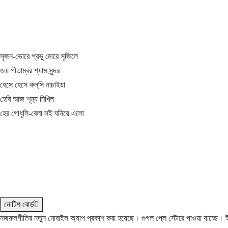
সৃজন-ভোরে প্রভু মোরে সৃজিলে
জয় পীতাম্বর শ্যাম সুন্দর
হেসে হেসে কল্‌সি নাচাইয়া
হেরি আজ শূন্য নিখিল
হের গোধূলি-বেলা সই ঘনিয়ে এলো
নোটিশ বোর্ড
নজরুলগীতির নতুন মোবাইল অ্যাপ প্রকাশ করা হয়েছে। গুগল প্লে স্টোরে পাওয়া যাচ্ছে।