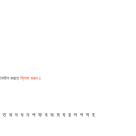
 ইনস্টল করতে
ক্লিক করুন
।
ত
থ
দ
ধ
ন
প
ফ
ব
ভ
ম
য
র
ল
শ
স
হ