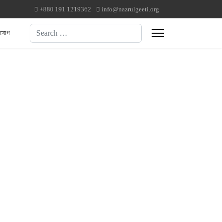
+880 191 1219362
info@nazrulgeeti.org
Search
াযোগ