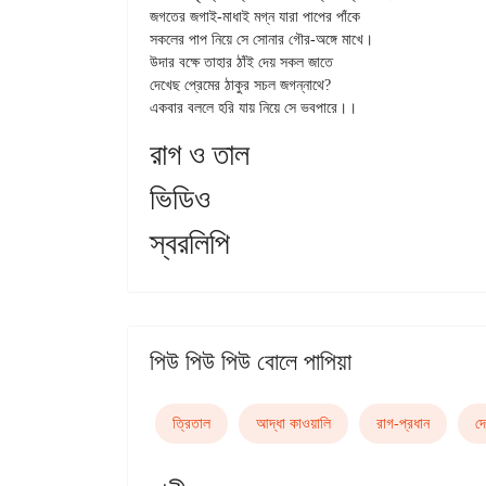
জগতের জগাই-মাধাই মগ্ন যারা পাপের পাঁকে

সকলের পাপ নিয়ে সে সোনার গৌর-অঙ্গে মাখে।

উদার বক্ষে তাহার ঠাঁই দেয় সকল জাতে

দেখেছ প্রেমের ঠাকুর সচল জগন্নাথে?

রাগ ও তাল
ভিডিও
স্বরলিপি
পিউ পিউ পিউ বোলে পাপিয়া
ত্রিতাল
আদ্ধা কাওয়ালি
রাগ-প্রধান
দে