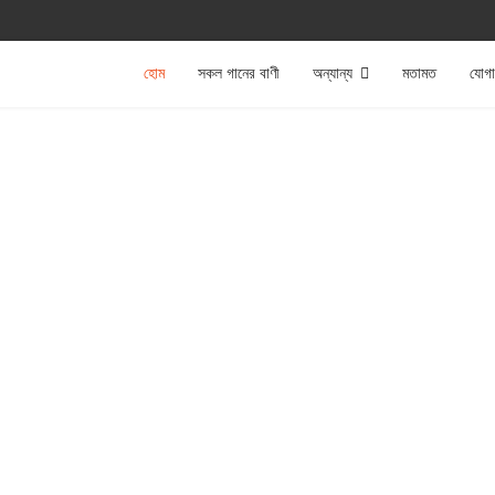
হোম
সকল গানের বাণী
অন্যান্য
মতামত
যোগ