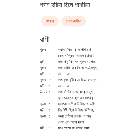
পরান হরিয়া ছিলে পাশরিয়া
ফের্‌তা
দ্বৈত-সঙ্গীত
বাণী
পুরুষ 	: 	পরান হরিয়া ছিলে পাশরিয়া

		কেমনে প্রিয়া আনন্দে (হায়)।

স্ত্রী 	: 	হায় ছিনু কি যেন স্বপনে মগ্না,

পুরুষ 	: 	হায় আজি হবে কি এ কণ্ঠলগ্না,

স্ত্রী 	: 	না — না — 

পুরুষ	 : 	হায় ফুল ফুটবে নাকি এ বসন্তে,

স্ত্রী 	: 	না — না — 

উভয়ে 	: 	হায় বাঁশরি বাজে ব্যাকুল ছন্দে,

		ফুল জাগানো হাওয়ার সাথে।

পুরুষ 	: 	মালঞ্চে পাপিয়া উঠিছে ডাকয়িা

স্ত্রী 	: 	বিরহিণী হিয়া উঠিছে কাঁপিয়া,

পুরুষ 	: 	হৃদয় চাপিয়া থেকো না আর

		খোল গো মনের দ্বার

স্ত্রী 	: 	মুখে আসে না বুকের ভাষা,
