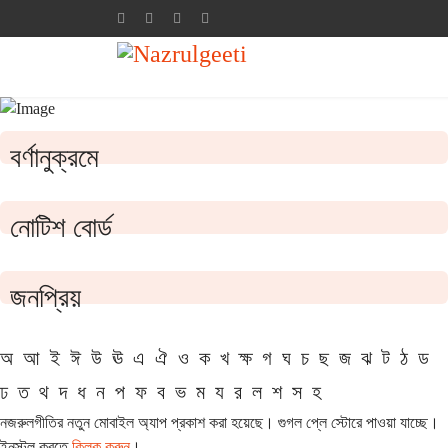
বর্ণানুক্রমে
নোটিশ বোর্ড
জনপ্রিয়
অ
আ
ই
ঈ
উ
ঊ
এ
ঐ
ও
ক
খ
ক্ষ
গ
ঘ
চ
ছ
জ
ঝ
ট
ঠ
ড
ঢ
ত
থ
দ
ধ
ন
প
ফ
ব
ভ
ম
য
র
ল
শ
স
হ
নজরুলগীতির নতুন মোবাইল অ্যাপ প্রকাশ করা হয়েছে। গুগল প্লে স্টোরে পাওয়া যাচ্ছে।
ইনস্টল করতে
ক্লিক করুন
।