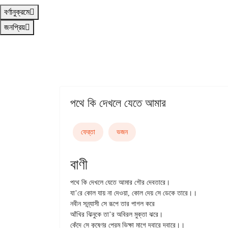
বর্ণানুক্রমে
জনপ্রিয়
পথে কি দেখলে যেতে আমার
ফের্‌তা
ভজন
বাণী
পথে কি দেখলে যেতে আমার গৌর দেবতারে।

যা’রে কোল যায় না দেওয়া, কোল দেয় সে ডেকে তারে।।

নবীন সন্ন্যাসী সে রূপে তার পাগল করে

আঁখির ঝিনুকে তা’র অবিরল মুক্তা ঝরে।

কেঁদে সে কৃষ্ণের প্রেম ভিক্ষা মাগে দ্বারে দ্বারে।।
