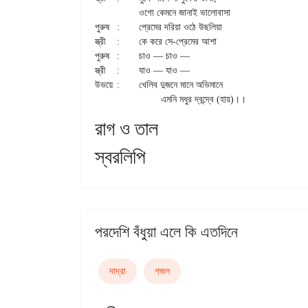
		ওগো কেমনে জানাই ভালোবাসা 

পুরুষ 	: 	প্রেমের দরিয়া ওঠে উছলিয়া

স্ত্রী 	: 	কে করে সে-প্রেমের আশা

পুরুষ 	: 	চাও — চাও — 

স্ত্রী 	: 	যাও — যাও — 

উভয়ে 	: 	খেলিব দুজনে মানে অভিমানে

রাগ ও তাল
স্বরলিপি
পরদেশি বঁধুয়া এলে কি এতদিনে
দাদ্‌রা
গজল