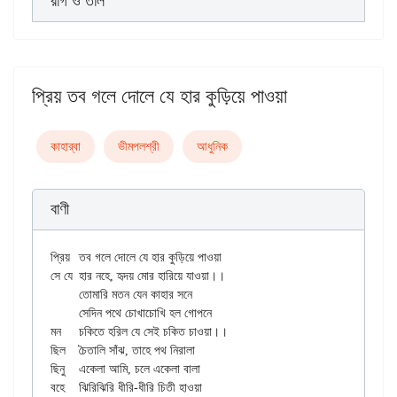
রাগ ও তাল
প্রিয় তব গলে দোলে যে হার কুড়িয়ে পাওয়া
কাহার্‌বা
ভীমপলশ্রী
আধুনিক
বাণী
প্রিয়	তব গলে দোলে যে হার কুড়িয়ে পাওয়া

সে যে	হার নহে, হৃদয় মোর হারিয়ে যাওয়া।।

	তোমারি মতন যেন কাহার সনে

	সেদিন পথে চোখাচোখি হল গোপনে

মন	চকিতে হরিল যে সেই চকিত চাওয়া।।

ছিল	চৈতালি সাঁঝ, তাহে পথ নিরালা

ছিনু	একেলা আমি, চলে একেলা বালা

বহে	ঝিরিঝিরি ধীরি-ধীরি চিতী হাওয়া
