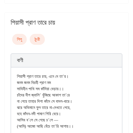
পিয়াসী প্রাণ তারে চায়
পিলু
ঠুংরী
বাণী
পিয়াসী প্রাণ তারে চায়, এনে দে তা’য়।

জনম জনম বিরহী প্রাণ মম

সাথিহীন পাখি সম কাঁদিয়া বেড়ায়।।

চাঁদের দীপ জ্বালি’ খুঁজিছে আকাশ তা’রে

না পেয়ে তাহার দিশা কাঁদে সে বাদল-ধারে।

ঝরে অভিমানে ফুল তারে না-দেখতে পেয়ে,

বহে কাঁদন-নদী পাষাণ গিরি বেয়ে।

আসিব ব’লে সে গেছে চ’লে —
