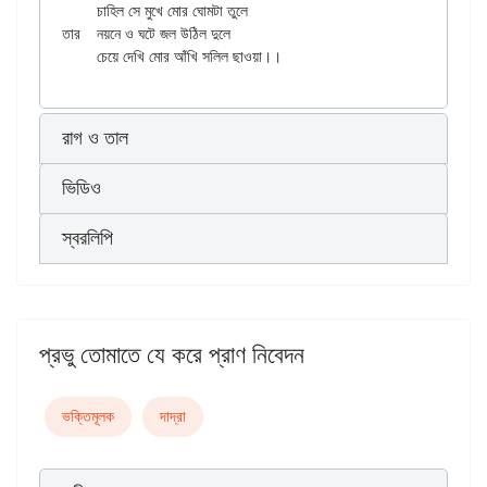
	চাহিল সে মুখে মোর ঘোমটা তুলে

তার	নয়নে ও ঘটে জল উঠিল দুলে

রাগ ও তাল
ভিডিও
স্বরলিপি
প্রভু তোমাতে যে করে প্রাণ নিবেদন
ভক্তিমূলক
দাদ্‌রা