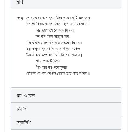
বাণী
প্রভু	তোমাতে যে করে প্রাণ নিবেদন ভয় নাহি আর তার

	শত সে বিপদে আপদে তাহার হাত ধরে কর পার॥

		তার দুঃখে শোকে ভাবনায় ভয়ে

		তব নাম রাজে সান্ত্বনা হয়ে

	পার হয়ে যায় তব নাম লয়ে দুস্তর পারাবার॥

	ঝড় ঝঞ্ঝায় প্রাণ শিখা তার শান্ত অচঞ্চল

	টলমল করে রূপে রসে তার জীবনের শতদল।

		যেমন পরম র্ভিরতায়

		শিশু তার মার বক্ষে ঘুমায়

রাগ ও তাল
ভিডিও
স্বরলিপি