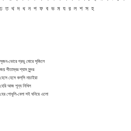
ঢ
ত
থ
দ
ধ
ন
প
ফ
ব
ভ
ম
য
র
ল
শ
স
হ
সৃজন-ভোরে প্রভু মোরে সৃজিলে
জয় পীতাম্বর শ্যাম সুন্দর
হেসে হেসে কল্‌সি নাচাইয়া
হেরি আজ শূন্য নিখিল
হের গোধূলি-বেলা সই ঘনিয়ে এলো