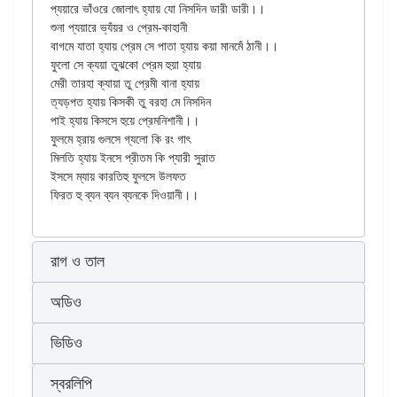
প্যয়ারে ভাঁওরে জোলাৎ হ্যায় যো নিসদিন ডারী ডারী।।

শুনা প্যয়ারে ভ্যঁয়র ও প্রেম-কাহানী

বাগমে যাতা হ্যায় প্রেম সে পাতা হ্যায় কয়া মানমেঁ ঠানী।।

ফুলো সে ক্যয়া তুঝকো প্রেম হুয়া হ্যায়

মেরী তারহা ক্যায়া তু প্রেমী বানা হ্যায়

ত্যড়পত হ্যায় কিসকী তু বরহা মে নিসদিন

পাই হ্যায় কিসসে হুয়ে প্রেমনিশানী।।

ফুলমে হ্রায় গুলসে গ্যলো কি রং গাৎ

মিলতি হ্যায় ইনসে প্রীতম কি প্যারী সুরাত

ইসসে ম্যায় কারতিহু ফুলসে উলফত

রাগ ও তাল
অডিও
ভিডিও
স্বরলিপি