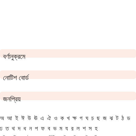
বর্ণানুক্রমে
নোটিশ বোর্ড
জনপ্রিয়
অ
আ
ই
ঈ
উ
ঊ
এ
ঐ
ও
ক
খ
ক্ষ
গ
ঘ
চ
ছ
জ
ঝ
ট
ঠ
ড
ঢ
ত
থ
দ
ধ
ন
প
ফ
ব
ভ
ম
য
র
ল
শ
স
হ