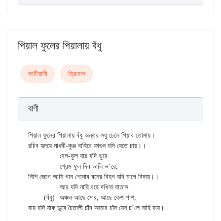
পিয়াল ফুলের পিয়ালায় বঁধু
ভাটিয়ালী
ত্রিতাল
বাণী
পিয়াল ফুলের পিয়ালায় বঁধু অন্তর-মধু ঢেলে পিয়াব তোমায়।

রচিব হৃদয়ে মাধবী-কুঞ্জ বাহিরে ফাগুন যদি যেতে চায়।।

		বেল-ফুল যায় যদি ঝুরে

		প্রেম-ফুল দিব ডালি ভ’রে,

নিশি জেগে আমি গান শোনাব বনের বিহগ যদি মাগে বিদায়।।

		আর যদি নাহি বহে দখিনা বাতাস

	(বঁধু)	অঞ্চল আছে মোর, আছে কেশ-পাশ,
