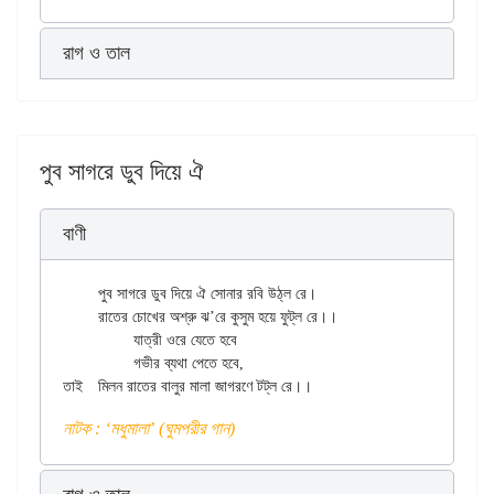
রাগ ও তাল
পুব সাগরে ডুব দিয়ে ঐ
বাণী
	পুব সাগরে ডুব দিয়ে ঐ সোনার রবি উঠ্ল রে।

	রাতের চোখের অশ্রু ঝ’রে কুসুম হয়ে ফুট্ল রে।।

		যাত্রী ওরে যেতে হবে

		গভীর ব্যথা পেতে হবে,

নাটক : ‘মধুমালা’ (ঘুমপরীর গান)