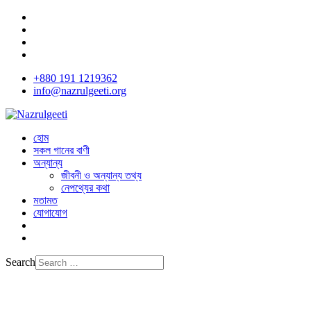
+880 191 1219362
info@nazrulgeeti.org
হোম
সকল গানের বাণী
অন্যান্য
জীবনী ও অন্যান্য তথ্য
নেপথ্যের কথা
মতামত
যোগাযোগ
Search