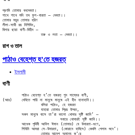
প্রণমি তোমায় বনদেবতা।

শাখে শাখে শুনি তব ফুল-বারতা — দেবতা।।

তোমার ময়ূর তোমার হরিণ

লীলা-সাথী রয় নিশিদিন,

বিলায় ছায়া বাণী-বিহীন —

রাগ ও তাল
পাঠাও বেহেশ্‌ত হ’তে হজরত্
ইসলামী
বাণী
	পাঠাও বেহেশ্‌ত হ’তে হজরত্ পুন সাম্যের বাণী,

(আর)	দেখিতে পারি না মানুষে মানুষে এই হীন হানাহানি।।

		বলিয়া পাঠাও, হে হজরত

		যাহারা তোমার প্রিয় উম্মত,

	সকল মানুষে বাসে তা’রা ভালো খোদার সৃষ্টি জানি’ —

			সবারে খোদারই সৃষ্টি জানি।।

	আধেক পৃথিবী আনিল ঈমান (তোমার) যে উদারতা-গুণে,

	শিখিনি আমরা সে-উদারতা, (কোরানে হাদিসে) কেবলি গেলাম শুনে’।

		তোমার আদেশ অমান্য ক’রে
