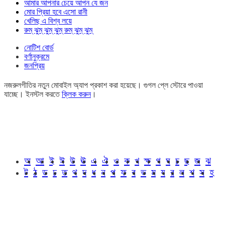
আমার আপনার চেয়ে আপন যে জন
মোর প্রিয়া হবে এসো রানী
খেলিছ এ বিশ্ব লয়ে
রুম্ ঝুম্ ঝুম্ ঝুম্ রুম্ ঝুম্ ঝুম্
নোটিশ বোর্ড
বর্ণানুক্রমে
জনপ্রিয়
নজরুলগীতির নতুন মোবাইল অ্যাপ প্রকাশ করা হয়েছে। গুগল প্লে স্টোরে পাওয়া
যাচ্ছে। ইনস্টল করতে
ক্লিক করুন
।
অ
আ
ই
ঈ
উ
ঊ
এ
ঐ
ও
ক
খ
ক্ষ
গ
ঘ
চ
ছ
জ
ঝ
ট
ঠ
ড
ঢ
ত
থ
দ
ধ
ন
প
ফ
ব
ভ
ম
য
র
ল
শ
স
হ