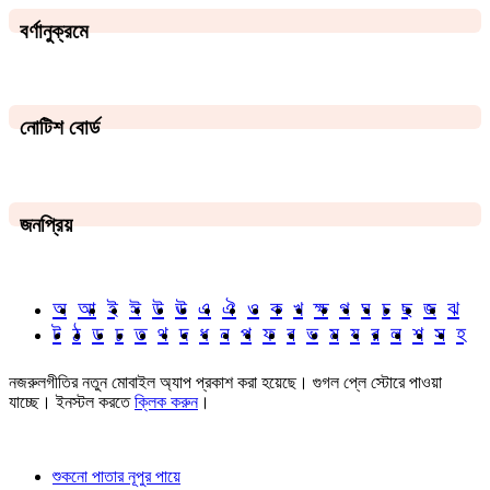
বর্ণানুক্রমে
নোটিশ বোর্ড
জনপ্রিয়
অ
আ
ই
ঈ
উ
ঊ
এ
ঐ
ও
ক
খ
ক্ষ
গ
ঘ
চ
ছ
জ
ঝ
ট
ঠ
ড
ঢ
ত
থ
দ
ধ
ন
প
ফ
ব
ভ
ম
য
র
ল
শ
স
হ
নজরুলগীতির নতুন মোবাইল অ্যাপ প্রকাশ করা হয়েছে। গুগল প্লে স্টোরে পাওয়া
যাচ্ছে। ইনস্টল করতে
ক্লিক করুন
।
শুকনো পাতার নূপুর পায়ে