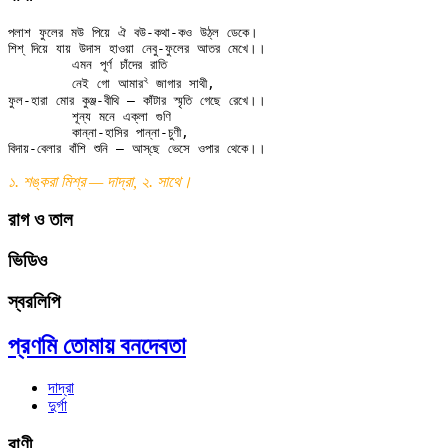
পলাশ ফুলের মউ পিয়ে ঐ বউ-কথা-কও উঠ্ল ডেকে।

শিশ্ দিয়ে যায় উদাস হাওয়া নেবু-ফুলের আতর মেখে।।

	এমন পূর্ণ চাঁদের রাতি

২
	নেই গো আমার
 জাগার সাথী,

ফুল-হারা মোর কুঞ্জ-বীথি — কাঁটার স্মৃতি গেছে রেখে।।

	শূন্য মনে এক্‌লা গুণি

	কান্না-হাসির পান্না-চুণী,

১. শঙ্করা মিশ্র — দাদ্‌রা, ২. সাথে।
রাগ ও তাল
ভিডিও
স্বরলিপি
প্রণমি তোমায় বনদেবতা
দাদ্‌রা
দুর্গা
বাণী