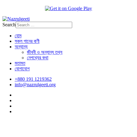
Search
হোম
সকল গানের বাণী
অন্যান্য
জীবনী ও অন্যান্য তথ্য
নেপথ্যের কথা
মতামত
যোগাযোগ
+880 191 1219362
info@nazrulgeeti.org