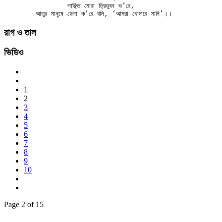
		লাঞ্ছিত মোরা ত্রিভুবন ভ’রে,

রাগ ও তাল
ভিডিও
1
2
3
4
5
6
7
8
9
10
Page 2 of 15