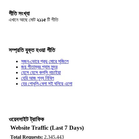
গীতি সংখ্যা
এখানে আছে মোট
২১১৫
টি গীতি
সম্প্রতি যুক্ত হওয়া গীতি
সৃজন-ভোরে প্রভু মোরে সৃজিলে
জয় পীতাম্বর শ্যাম সুন্দর
হেসে হেসে কল্‌সি নাচাইয়া
হেরি আজ শূন্য নিখিল
হের গোধূলি-বেলা সই ঘনিয়ে এলো
ওয়েবসাইট ট্রাফিক
Website Traffic (Last 7 Days)
Total Requests:
2,345,443