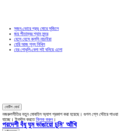
সৃজন-ভোরে প্রভু মোরে সৃজিলে
জয় পীতাম্বর শ্যাম সুন্দর
হেসে হেসে কল্‌সি নাচাইয়া
হেরি আজ শূন্য নিখিল
হের গোধূলি-বেলা সই ঘনিয়ে এলো
নোটিশ বোর্ড
নজরুলগীতির নতুন মোবাইল অ্যাপ প্রকাশ করা হয়েছে। গুগল প্লে স্টোরে পাওয়া
যাচ্ছে। ইনস্টল করতে
ক্লিক করুন
।
পরদেশী বঁধু ঘুম ভাঙায়ো চুমি' আঁখি