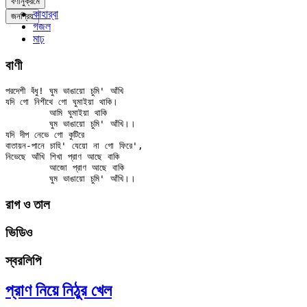
বর্ণানুক্রমে
কাহার্‌বা
জনপ্রিয়
গজল
মাঢ়
বাণী
পরদেশী বঁধু! ঘুম ভাঙায়ো চুমি' আঁখি

যদি গো নিশীথে গো ঘুমাইয়া থাকি।

	আমি ঘুমাইয়া থাকি

	ঘুম ভাঙায়ো চুমি' আঁখি।।

যদি দীপ নেভে গো কুটিরে

বাতায়ন-পানে চাহি' যেয়ো না গো ফিরে',

নিভেছে আঁখি শিখা প্রাণ আছে বাকি

	আজো প্রাণ আছে বাকি

রাগ ও তাল
ভিডিও
স্বরলিপি
প্রাণ নিয়ে নিঠুর খেল