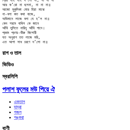
প্রিয় যাই যাই ব’লো না, না না না

আর ক’রো না ছলনা, না না না॥

আজো মুকুলিকা মোর হিয়া মাঝে

না-বলা কত কথা বাজে,

অভিমানে লাজে বলা যে হ’ল না॥

কেন শরমে বাধিল কে জানে

আঁখি তুলিতে নারিনু আঁখি পানে।

প্রথম প্রণয়-ভীরু কিশোরী

যত অনুরাগ তত লাজে মরি,

রাগ ও তাল
ভিডিও
স্বরলিপি
পলাশ ফুলের মউ পিয়ে ঐ
একতাল
দাদ্‌রা
গজল
শঙ্করা
বাণী