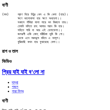
বাণী
(মম)	প্রাণ নিয়ে নিঠুর খেল এ কি খেলা (হায়)।

	ক্ষণে ভালোবাসা হায় ক্ষণে অবহেলা।।

	সকালে গাঁথিয়া মালা পায়ে দল বিকালে তায়।

	তেমনি দলিতে চাহ আমার পরান কি হায়।

	সহিতে পারি না আর এই হেলাফেলা।।

	জলরূপী একি কোন্ মরীচিকা তুমি কি গো।

	ডেকে এনে মরুভূমে বধিবে এ বনমৃগ।

রাগ ও তাল
ভিডিও
প্রিয় যাই যাই ব’লো না
দাদ্‌রা
গজল
গারা মিশ্র
বাণী