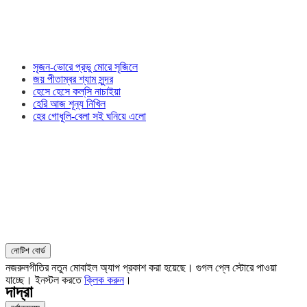
সৃজন-ভোরে প্রভু মোরে সৃজিলে
জয় পীতাম্বর শ্যাম সুন্দর
হেসে হেসে কল্‌সি নাচাইয়া
হেরি আজ শূন্য নিখিল
হের গোধূলি-বেলা সই ঘনিয়ে এলো
নোটিশ বোর্ড
নজরুলগীতির নতুন মোবাইল অ্যাপ প্রকাশ করা হয়েছে। গুগল প্লে স্টোরে পাওয়া
যাচ্ছে। ইনস্টল করতে
ক্লিক করুন
।
দাদ্‌রা